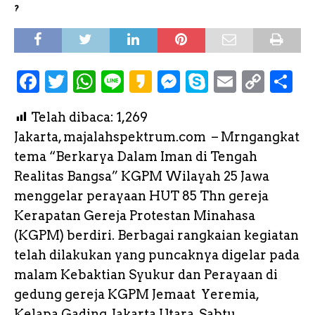
?
F
T
W
L
K
M
S
E
C
S
a
w
h
i
a
e
k
m
o
h
Telah dibaca:
1,269
c
it
a
n
k
s
y
a
p
a
Jakarta, majalahspektrum.com – Mrngangkat
e
te
ts
e
a
s
p
il
y
r
tema “Berkarya Dalam Iman di Tengah
b
r
A
o
e
e
L
e
Realitas Bangsa” KGPM Wilayah 25 Jawa
o
p
n
i
menggelar perayaan HUT 85 Thn gereja
o
p
g
n
Kerapatan Gereja Protestan Minahasa
k
e
k
(KGPM) berdiri. Berbagai rangkaian kegiatan
telah dilakukan yang puncaknya digelar pada
r
malam Kebaktian Syukur dan Perayaan di
gedung gereja KGPM Jemaat Yeremia,
Kelapa Gading, Jakarta Utara, Sabtu