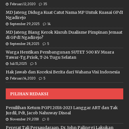
Februari 12, 2020
35
MD Jateng Diduga Kuat Catut Nama MP Untuk Kuasai GPdI
Ngadirejo
September 29, 2025
14
MD Jateng Biang Kerok Kisruh Dualisme Pimpinan Jemaat
di GPdI Ngadirejo?
September 28, 2025
5
Warga Hentikan Pembangunan SUTET 500 KV Muara
Tawar-Tg.Priok, T-24 Tugu Selatan
Juli 15, 2025
5
Hak Jawab dan Koreksi Berita dari Wahana Visi Indonesia
Februari 14, 2020
5
PILIHAN REDAKSI
Pemilihan Ketum PGPI 2018-2023 Langgar ART dan Tak
Jurdil, Pdt, Jacob Nahuway Disoal
November 29, 2018
0
Pererat Tali Persaudaraan, Dr, John Palinggi Lakukan