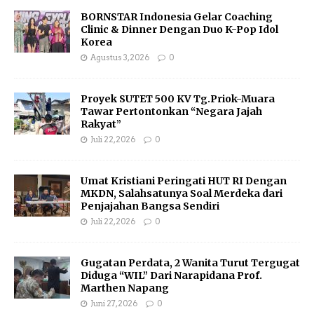
BORNSTAR Indonesia Gelar Coaching
Clinic & Dinner Dengan Duo K-Pop Idol
Korea
Agustus 3, 2026
0
Proyek SUTET 500 KV Tg.Priok-Muara
Tawar Pertontonkan “Negara Jajah
Rakyat”
Juli 22, 2026
0
Umat Kristiani Peringati HUT RI Dengan
MKDN, Salahsatunya Soal Merdeka dari
Penjajahan Bangsa Sendiri
Juli 22, 2026
0
Gugatan Perdata, 2 Wanita Turut Tergugat
Diduga “WIL” Dari Narapidana Prof.
Marthen Napang
Juni 27, 2026
0