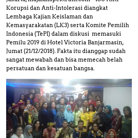
b
r
A
o
e
e
L
e
Korupsi dan Anti-Intolerasi diangkat
o
p
n
i
Lembaga Kajian Keislaman dan
Kemasyarakatan (LK3) serta Komite Pemilih
o
p
g
n
Indonesia (TePI) dalam diskusi memasuki
k
e
k
Pemilu 2019 di Hotel Victoria Banjarmasin,
r
Jumat (21/12/2018). Fakta itu dianggap sudah
sangat mewabah dan bisa memecah belah
persatuan dan kesatuan bangsa.