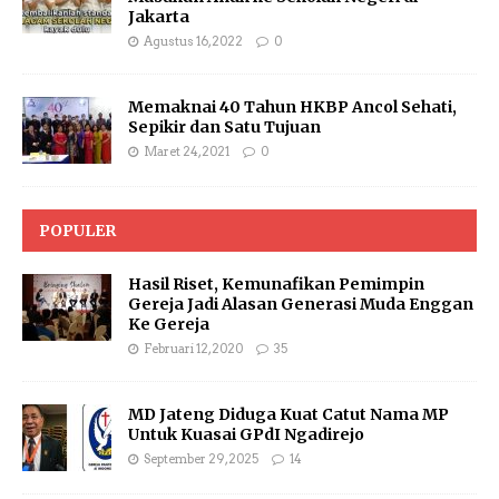
Jakarta
Agustus 16, 2022
0
Memaknai 40 Tahun HKBP Ancol Sehati,
Sepikir dan Satu Tujuan
Maret 24, 2021
0
POPULER
Hasil Riset, Kemunafikan Pemimpin
Gereja Jadi Alasan Generasi Muda Enggan
Ke Gereja
Februari 12, 2020
35
MD Jateng Diduga Kuat Catut Nama MP
Untuk Kuasai GPdI Ngadirejo
September 29, 2025
14