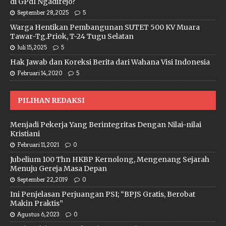
di GPdI Ngadirejo?
September 28, 2025
5
Warga Hentikan Pembangunan SUTET 500 KV Muara
Tawar-Tg.Priok, T-24 Tugu Selatan
Juli 15, 2025
5
Hak Jawab dan Koreksi Berita dari Wahana Visi Indonesia
Februari 14, 2020
5
PILIHAN REDAKSI
Menjadi Pekerja Yang Berintegritas Dengan Nilai-nilai
Kristiani
Februari 11, 2021
0
Jubelium 100 Thn HKBP Kernolong, Mengenang Sejarah
Menuju Gereja Masa Depan
September 22, 2019
0
Ini Penjelasan Perjuangan PSI; “BPJS Gratis, Berobat
Makin Praktis”
Agustus 6, 2023
0