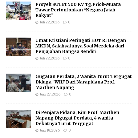
Proyek SUTET 500 KV Tg.Priok-Muara
Tawar Pertontonkan “Negara Jajah
Rakyat”
Juli 22, 2026
0
Umat Kristiani Peringati HUT RI Dengan
MKDN, Salahsatunya Soal Merdeka dari
Penjajahan Bangsa Sendiri
Juli 22, 2026
0
Gugatan Perdata, 2 Wanita Turut Tergugat
Diduga “WIL” Dari Narapidana Prof.
Marthen Napang
Juni 27, 2026
0
Di Penjara Pidana, Kini Prof. Marthen
Napang Digugat Perdata, 4 wanita
Dekatnya Turut Tergugat
Juni 18, 2026
0