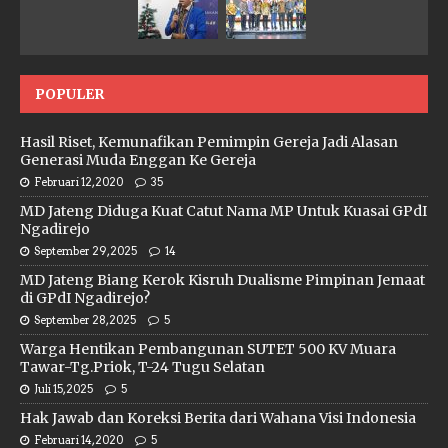
POPULER
Hasil Riset, Kemunafikan Pemimpin Gereja Jadi Alasan
Generasi Muda Enggan Ke Gereja
Februari 12, 2020
35
MD Jateng Diduga Kuat Catut Nama MP Untuk Kuasai GPdI
Ngadirejo
September 29, 2025
14
MD Jateng Biang Kerok Kisruh Dualisme Pimpinan Jemaat
di GPdI Ngadirejo?
September 28, 2025
5
Warga Hentikan Pembangunan SUTET 500 KV Muara
Tawar-Tg.Priok, T-24 Tugu Selatan
Juli 15, 2025
5
Hak Jawab dan Koreksi Berita dari Wahana Visi Indonesia
Februari 14, 2020
5