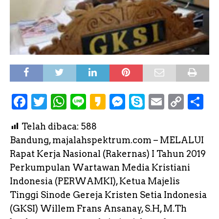
F
T
W
L
K
M
S
E
C
S
a
w
h
i
a
e
k
m
o
h
Telah dibaca:
588
c
it
a
n
k
s
y
a
p
a
Bandung, majalahspektrum.com – MELALUI
e
te
ts
e
a
s
p
il
y
r
Rapat Kerja Nasional (Rakernas) I Tahun 2019
b
r
A
o
e
e
L
e
Perkumpulan Wartawan Media Kristiani
o
p
n
i
Indonesia (PERWAMKI), Ketua Majelis
o
p
g
n
Tinggi Sinode Gereja Kristen Setia Indonesia
k
e
k
(GKSI) Willem Frans Ansanay, S.H, M.Th