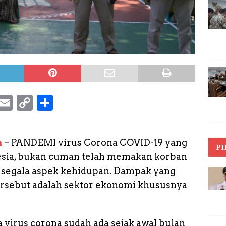
S
E
C
S
k
m
o
h
y
a
p
a
m
– PANDEMI virus Corona COVID-19 yang
p
il
y
r
PI
esia, bukan cuman telah memakan korban
e
L
e
 segala aspek kehidupan. Dampak yang
i
tersebut adalah sektor ekonomi khususnya
n
k
a virus corona sudah ada sejak awal bulan