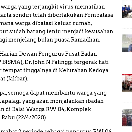
 warga yang terjangkit virus mematikan
karta sendiri telah diberlakukan Pembatasa
dimana warga dibatasi keluar rumah,
ebut sudah barang tentu menjadi kesusahan
alagi menjelang bulan puasa Ramadhan.
a Harian Dewan Pengurus Pusat Badan
 BISMA), Dr, John N Palinggi tergerak hati
 tempat tinggalnya di Kelurahan Kedoya
at (Jakbar).
rapa, semoga dapat membantu warga yang
 apalagi yang akan menjalankan ibadah
hn di Balai Warga RW 04, Komplek
Rabu (22/4/2020).
enjabat 2 periode sebagai pengurus RW.04,