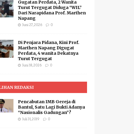
Gugatan Perdata, 2 Wanita
Turut Tergugat Diduga “WIL”
Dari Narapidana Prof. Marthen
Napang
Juni 27, 2026
0
Di Penjara Pidana, Kini Prof.
Marthen Napang Digugat
Perdata, 4 wanita Dekatnya
Turut Tergugat
Juni 18, 2026
0
LIHAN REDAKSI
Pencabutan IMB Gereja di
Bantul, Satu Lagi Bukti Adanya
“Nasionalis Gadungan”?
Juli 31, 2019
0