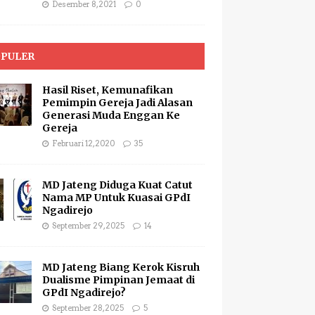
Desember 8, 2021
0
PULER
Hasil Riset, Kemunafikan
Pemimpin Gereja Jadi Alasan
Generasi Muda Enggan Ke
Gereja
Februari 12, 2020
35
MD Jateng Diduga Kuat Catut
Nama MP Untuk Kuasai GPdI
Ngadirejo
September 29, 2025
14
MD Jateng Biang Kerok Kisruh
Dualisme Pimpinan Jemaat di
GPdI Ngadirejo?
September 28, 2025
5