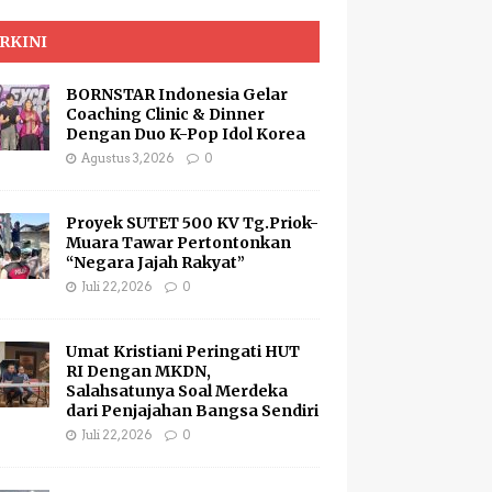
RKINI
BORNSTAR Indonesia Gelar
Coaching Clinic & Dinner
Dengan Duo K-Pop Idol Korea
Agustus 3, 2026
0
Proyek SUTET 500 KV Tg.Priok-
Muara Tawar Pertontonkan
“Negara Jajah Rakyat”
Juli 22, 2026
0
Umat Kristiani Peringati HUT
RI Dengan MKDN,
Salahsatunya Soal Merdeka
dari Penjajahan Bangsa Sendiri
Juli 22, 2026
0