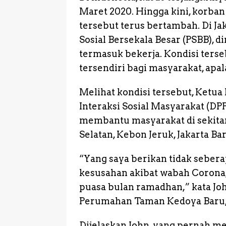
r
Maret 2020. Hingga kini, korban
tersebut terus bertambah. Di Ja
Sosial Bersekala Besar (PSBB), 
termasuk bekerja. Kondisi ters
tersendiri bagi masyarakat, ap
Melihat kondisi tersebut, Ketu
Interaksi Sosial Masyarakat (DPP
membantu masyarakat di sekitar
Selatan, Kebon Jeruk, Jakarta Bar
“Yang saya berikan tidak sebe
kesusahan akibat wabah Corona,
puasa bulan ramadhan,” kata Jo
Perumahan Taman Kedoya Baru, 
Dijelaskan John, yang pernah m