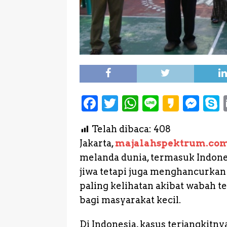
F
T
W
L
K
M
a
w
h
i
a
e
Telah dibaca:
408
c
it
a
n
k
s
Jakarta,
majalahspektrum.co
e
te
ts
e
a
s
melanda dunia, termasuk Indon
b
r
A
o
e
jiwa tetapi juga menghancurkan
o
p
n
paling kelihatan akibat wabah 
o
p
g
bagi masyarakat kecil.
k
e
Di Indonesia, kasus terjangkitny