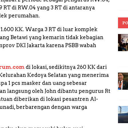
9 RT di RW.04 yang 3 RT di antaranya
plek perumahan.
PO
a 1.600 KK. Warga 3 RT di luar komplek
ng Betawi yang kemarin tidak kebagian
mprov DKI Jakarta karena PSBB wabah
trum.com
di lokasi, sedikitnya 260 KK dari
, Kelurahan Kedoya Selatan yang menerima
upa 1 pcs masker dan uang sebesar
an langsung oleh John dibantu pengurus Rt
tuan diberikan di lokasi pesantren Al-
unadi, berbarengan dengan warga