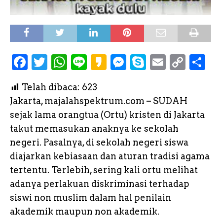
F
T
W
L
K
M
S
E
C
S
a
w
h
i
a
e
k
m
o
h
Telah dibaca:
623
c
it
a
n
k
s
y
a
p
a
Jakarta, majalahspektrum.com – SUDAH
e
te
ts
e
a
s
p
il
y
r
sejak lama orangtua (Ortu) kristen di Jakarta
b
r
A
o
e
e
L
e
takut memasukan anaknya ke sekolah
o
p
n
i
negeri. Pasalnya, di sekolah negeri siswa
o
p
g
n
diajarkan kebiasaan dan aturan tradisi agama
k
e
k
tertentu. Terlebih, sering kali ortu melihat
adanya perlakuan diskriminasi terhadap
r
siswi non muslim dalam hal penilain
akademik maupun non akademik.