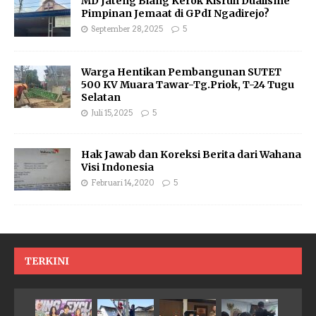
MD Jateng Biang Kerok Kisruh Dualisme
Pimpinan Jemaat di GPdI Ngadirejo?
September 28, 2025
5
Warga Hentikan Pembangunan SUTET
500 KV Muara Tawar-Tg.Priok, T-24 Tugu
Selatan
Juli 15, 2025
5
Hak Jawab dan Koreksi Berita dari Wahana
Visi Indonesia
Februari 14, 2020
5
TERKINI