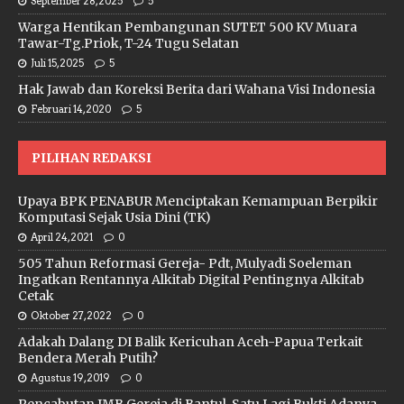
September 28, 2025
5
Warga Hentikan Pembangunan SUTET 500 KV Muara
Tawar-Tg.Priok, T-24 Tugu Selatan
Juli 15, 2025
5
Hak Jawab dan Koreksi Berita dari Wahana Visi Indonesia
Februari 14, 2020
5
PILIHAN REDAKSI
Upaya BPK PENABUR Menciptakan Kemampuan Berpikir
Komputasi Sejak Usia Dini (TK)
April 24, 2021
0
505 Tahun Reformasi Gereja- Pdt, Mulyadi Soeleman
Ingatkan Rentannya Alkitab Digital Pentingnya Alkitab
Cetak
Oktober 27, 2022
0
Adakah Dalang DI Balik Kericuhan Aceh-Papua Terkait
Bendera Merah Putih?
Agustus 19, 2019
0
Pencabutan IMB Gereja di Bantul, Satu Lagi Bukti Adanya