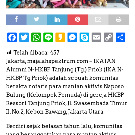
F
T
W
L
K
M
S
E
C
S
a
w
h
i
a
e
k
m
o
h
Telah dibaca:
457
c
it
a
n
k
s
y
a
p
a
Jakarta, majalahspektrum.com – IKATAN
e
te
ts
e
a
s
p
il
y
r
Alumni N-HKBP Tanjung (Tg.) Priok (IKA N-
b
r
A
o
e
e
L
e
HKBP Tg.Priok) adalah sebuah komunitas
o
p
n
i
berakta notaris para mantan aktivis Naposo
o
p
g
n
Bulung (Kelompok Pemuda) di gereja HKBP
k
e
k
Ressort Tanjung Priok, Jl. Swasembada Timur
II, No.2, Kebon Bawang, Jakarta Utara.
r
Berdiri sejak belasan tahun lalu, komunitas
yang beranggotakan para mantan aktivis