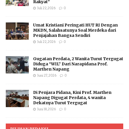
Rakyat”
Juli 22, 2026
0
Umat Kristiani Peringati HUT RI Dengan
MKDN, Salahsatunya Soal Merdeka dari
Penjajahan Bangsa Sendiri
Juli 22, 2026
0
Gugatan Perdata, 2 Wanita Turut Tergugat
Diduga “WIL” Dari Narapidana Prof.
Marthen Napang
Juni 27, 2026
0
Di Penjara Pidana, Kini Prof. Marthen
Napang Digugat Perdata, 4 wanita
Dekatnya Turut Tergugat
Juni 18, 2026
0
PILIHAN REDAKSI