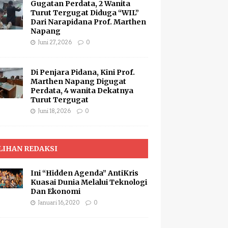
Gugatan Perdata, 2 Wanita
Turut Tergugat Diduga “WIL”
Dari Narapidana Prof. Marthen
Napang
Juni 27, 2026
0
Di Penjara Pidana, Kini Prof.
Marthen Napang Digugat
Perdata, 4 wanita Dekatnya
Turut Tergugat
Juni 18, 2026
0
LIHAN REDAKSI
Ini “Hidden Agenda” AntiKris
Kuasai Dunia Melalui Teknologi
Dan Ekonomi
Januari 16, 2020
0