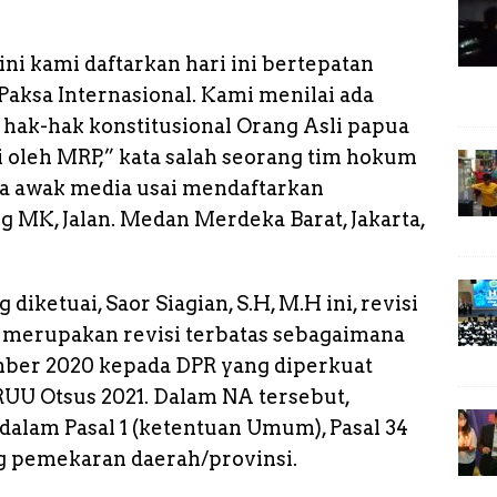
n
k
i kami daftarkan hari ini bertepatan
aksa Internasional. Kami menilai ada
hak-hak konstitusional Orang Asli papua
li oleh MRP,” kata salah seorang tim hokum
da awak media usai mendaftarkan
 MK, Jalan. Medan Merdeka Barat, Jakarta,
ketuai, Saor Siagian, S.H, M.H ini, revisi
 merupakan revisi terbatas sebagaimana
ember 2020 kepada DPR yang diperkuat
UU Otsus 2021. Dalam NA tersebut,
dalam Pasal 1 (ketentuan Umum), Pasal 34
ng pemekaran daerah/provinsi.