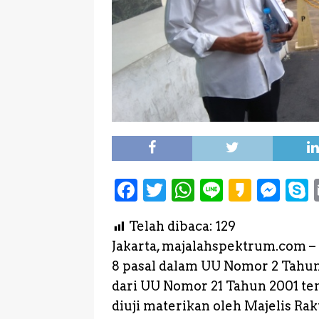
F
T
W
L
K
M
a
w
h
i
a
e
Telah dibaca:
129
c
it
a
n
k
s
Jakarta, majalahspektrum.com 
e
te
ts
e
a
s
8 pasal dalam UU Nomor 2 Tahu
b
r
A
o
e
dari UU Nomor 21 Tahun 2001 te
o
p
n
diuji materikan oleh Majelis R