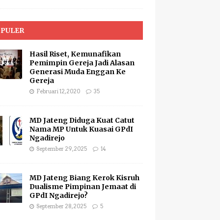
PULER
Hasil Riset, Kemunafikan
Pemimpin Gereja Jadi Alasan
Generasi Muda Enggan Ke
Gereja
Februari 12, 2020
35
MD Jateng Diduga Kuat Catut
Nama MP Untuk Kuasai GPdI
Ngadirejo
September 29, 2025
14
MD Jateng Biang Kerok Kisruh
Dualisme Pimpinan Jemaat di
GPdI Ngadirejo?
September 28, 2025
5