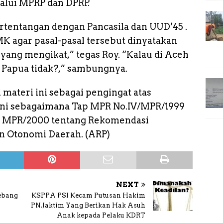
alui MPRP dan DPRP.
ertentangan dengan Pancasila dan UUD’45 .
 agar pasal-pasal tersebut dinyatakan
yang mengikat,” tegas Roy. “Kalau di Aceh
di Papua tidak?,” sambungnya.
materi ini sebagai pengingat atas
ini sebagaimana Tap MPR No.IV/MPR/1999
V MPR/2000 tentang Rekomendasi
n Otonomi Daerah. (ARP)
NEXT
ebang
KSPPA PSI Kecam Putusan Hakim
PN.Jaktim Yang Berikan Hak Asuh
Anak kepada Pelaku KDRT