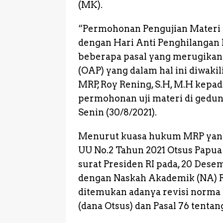
o
p
g
(MK).
k
e
“Permohonan Pengujian Materi in
r
dengan Hari Anti Penghilangan P
beberapa pasal yang merugikan 
(OAP) yang dalam hal ini diwaki
MRP, Roy Rening, S.H, M.H kepa
permohonan uji materi di gedung
Senin (30/8/2021).
Menurut kuasa hukum MRP yang di
UU No.2 Tahun 2021 Otsus Papua
surat Presiden RI pada, 20 Des
dengan Naskah Akademik (NA) R
ditemukan adanya revisi norma 
(dana Otsus) dan Pasal 76 tenta