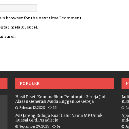
his browser for the next time I comment.
ntar melalui surel.
i surel.
POPULER
P
Hasil Riset, Kemunafikan Pemimpin Gereja Jadi
Jad
Alasan Generasi Muda Enggan Ke Gereja
RBS
Februari 12, 2020
35
Ju
MD Jateng Diduga Kuat Catut Nama MP Untuk
Apa
Kuasai GPdI Ngadirejo
Ind
September 29, 2025
14
Ag