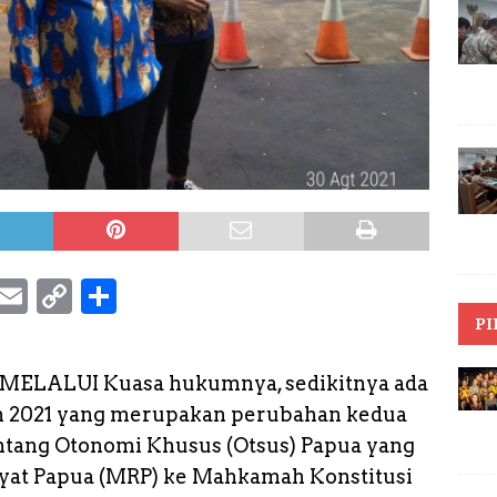
S
E
C
S
k
m
o
h
PI
y
a
p
a
– MELALUI Kuasa hukumnya, sedikitnya ada
p
il
y
r
n 2021 yang merupakan perubahan kedua
e
L
e
ntang Otonomi Khusus (Otsus) Papua yang
i
akyat Papua (MRP) ke Mahkamah Konstitusi