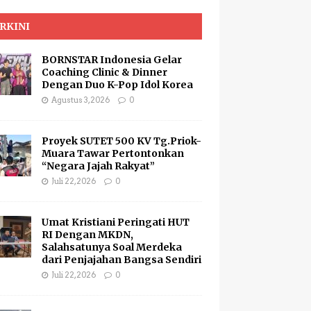
RKINI
BORNSTAR Indonesia Gelar
Coaching Clinic & Dinner
Dengan Duo K-Pop Idol Korea
Agustus 3, 2026
0
Proyek SUTET 500 KV Tg.Priok-
Muara Tawar Pertontonkan
“Negara Jajah Rakyat”
Juli 22, 2026
0
Umat Kristiani Peringati HUT
RI Dengan MKDN,
Salahsatunya Soal Merdeka
dari Penjajahan Bangsa Sendiri
Juli 22, 2026
0