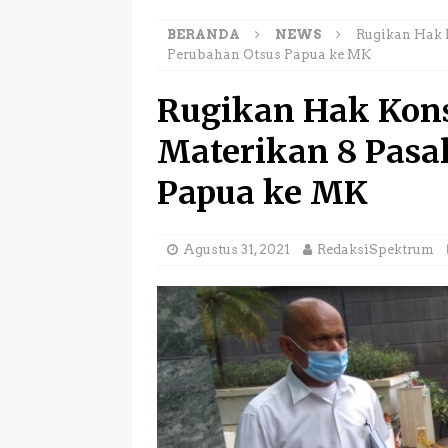
Jajah Rakyat”
NEW
BERANDA
NEWS
Rugikan Hak 
[ Juli 22, 2026 ]
Umat K
Perubahan Otsus Papua ke MK
Merdeka dari Penjajah
Rugikan Hak Kons
[ Juni 27, 2026 ]
Gugat
Materikan 8 Pasa
Narapidana Prof. Mar
[ Juni 18, 2026 ]
Di Pe
Papua ke MK
wanita Dekatnya Turut
[ Agustus 3, 2026 ]
BO
Agustus 31, 2021
RedaksiSpektrum
Duo K-Pop Idol Korea