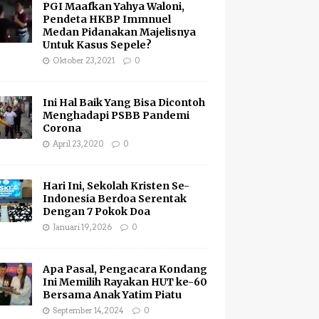
PGI Maafkan Yahya Waloni,
Pendeta HKBP Immnuel
Medan Pidanakan Majelisnya
Untuk Kasus Sepele?
Oktober 23, 2021
0
Ini Hal Baik Yang Bisa Dicontoh
Menghadapi PSBB Pandemi
Corona
April 23, 2020
0
Hari Ini, Sekolah Kristen Se-
Indonesia Berdoa Serentak
Dengan 7 Pokok Doa
Januari 19, 2026
0
Apa Pasal, Pengacara Kondang
Ini Memilih Rayakan HUT ke-60
Bersama Anak Yatim Piatu
September 14, 2024
0