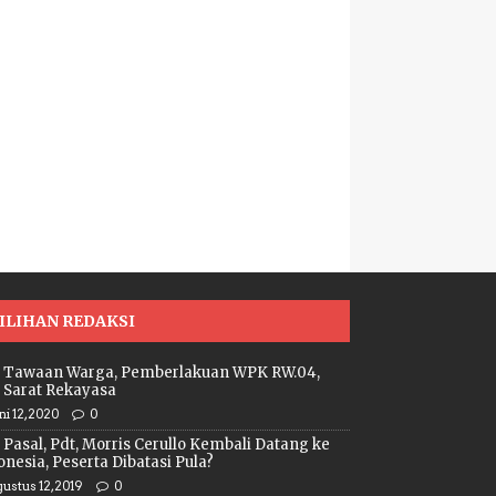
ILIHAN REDAKSI
i Tawaan Warga, Pemberlakuan WPK RW.04,
 Sarat Rekayasa
ni 12, 2020
0
 Pasal, Pdt, Morris Cerullo Kembali Datang ke
onesia, Peserta Dibatasi Pula?
ustus 12, 2019
0