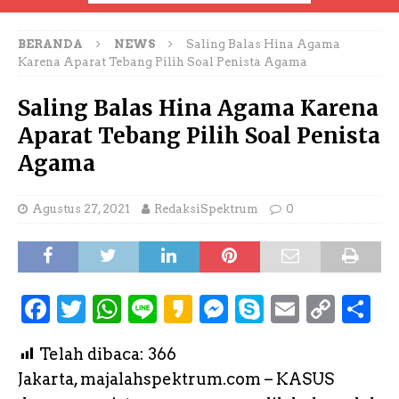
BERANDA
NEWS
Saling Balas Hina Agama
Karena Aparat Tebang Pilih Soal Penista Agama
Saling Balas Hina Agama Karena
Aparat Tebang Pilih Soal Penista
Agama
Agustus 27, 2021
RedaksiSpektrum
0
F
T
W
L
K
M
S
E
C
S
a
w
h
i
a
e
k
m
o
h
Telah dibaca:
366
c
it
a
n
k
s
y
a
p
a
Jakarta, majalahspektrum.com – KASUS
e
te
ts
e
a
s
p
il
y
r