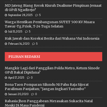
MD Jateng Biang Kerok Kisruh Dualisme Pimpinan Jemaat
di GPdI Ngadirejo?
September 28, 2025
5
Warga Hentikan Pembangunan SUTET 500 KV Muara
Tawar-Tg.Priok, T-24 Tugu Selatan
Juli 15, 2025
5
Hak Jawab dan Koreksi Berita dari Wahana Visi Indonesia
Februari 14, 2020
5
PILIHAN REDAKSI
Mangkir Lagi dari Panggilan Polda Metro, Ketum Sinode
GPdI Bakal Dipidana?
April 17, 2025
0
Bona Taon Pomparan Silundu Ni Pahu Raja Sijorat
Paraliman Panjaitan; “Jangan Ingkari Tarombo”
Januari 20, 2020
0
Rahasia Jhon Panggabean Merasakan Sukacita Natal
Meski Di Masa Pandemi