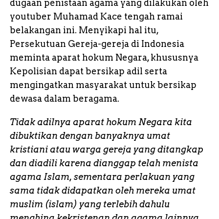
dugaan penistaan agama yang dilakukan oleh
b
r
A
o
e
e
L
e
youtuber Muhamad Kace tengah ramai
o
p
n
i
belakangan ini. Menyikapi hal itu,
o
p
g
n
Persekutuan Gereja-gereja di Indonesia
k
e
k
meminta aparat hokum Negara, khususnya
Kepolisian dapat bersikap adil serta
r
mengingatkan masyarakat untuk bersikap
dewasa dalam beragama.
Tidak adilnya aparat hokum Negara kita
dibuktikan dengan banyaknya umat
kristiani atau warga gereja yang ditangkap
dan diadili karena dianggap telah menista
agama Islam, sementara perlakuan yang
sama tidak didapatkan oleh mereka umat
muslim (islam) yang terlebih dahulu
menghina kekristenan dan agama lainnya.