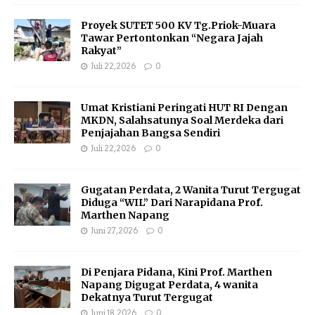
Proyek SUTET 500 KV Tg.Priok-Muara
Tawar Pertontonkan “Negara Jajah
Rakyat”
Juli 22, 2026
0
Umat Kristiani Peringati HUT RI Dengan
MKDN, Salahsatunya Soal Merdeka dari
Penjajahan Bangsa Sendiri
Juli 22, 2026
0
Gugatan Perdata, 2 Wanita Turut Tergugat
Diduga “WIL” Dari Narapidana Prof.
Marthen Napang
Juni 27, 2026
0
Di Penjara Pidana, Kini Prof. Marthen
Napang Digugat Perdata, 4 wanita
Dekatnya Turut Tergugat
Juni 18, 2026
0