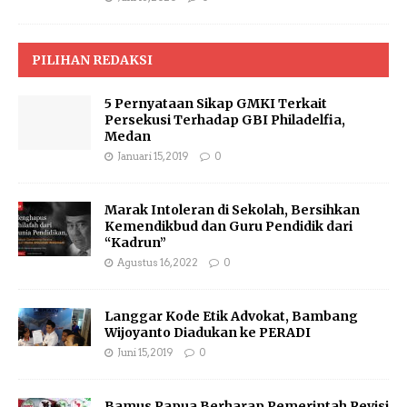
PILIHAN REDAKSI
5 Pernyataan Sikap GMKI Terkait
Persekusi Terhadap GBI Philadelfia,
Medan
Januari 15, 2019
0
Marak Intoleran di Sekolah, Bersihkan
Kemendikbud dan Guru Pendidik dari
“Kadrun”
Agustus 16, 2022
0
Langgar Kode Etik Advokat, Bambang
Wijoyanto Diadukan ke PERADI
Juni 15, 2019
0
Bamus Papua Berharap Pemerintah Revisi