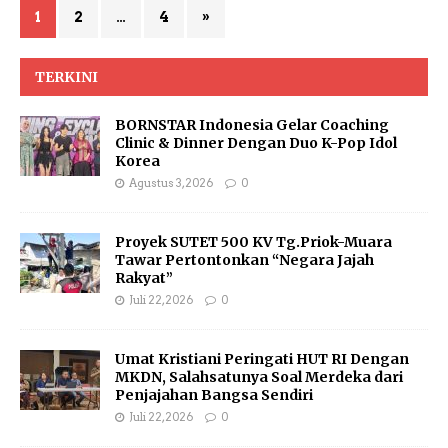
1
2
…
4
»
TERKINI
BORNSTAR Indonesia Gelar Coaching
Clinic & Dinner Dengan Duo K-Pop Idol
Korea
Agustus 3, 2026
0
Proyek SUTET 500 KV Tg.Priok-Muara
Tawar Pertontonkan “Negara Jajah
Rakyat”
Juli 22, 2026
0
Umat Kristiani Peringati HUT RI Dengan
MKDN, Salahsatunya Soal Merdeka dari
Penjajahan Bangsa Sendiri
Juli 22, 2026
0