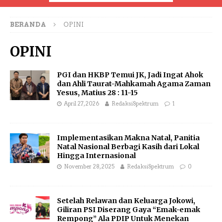
BERANDA
OPINI
OPINI
PGI dan HKBP Temui JK, Jadi Ingat Ahok
dan Ahli Taurat-Mahkamah Agama Zaman
Yesus, Matius 28 : 11-15
April 27, 2026
RedaksiSpektrum
1
Implementasikan Makna Natal, Panitia
Natal Nasional Berbagi Kasih dari Lokal
Hingga Internasional
November 28, 2025
RedaksiSpektrum
0
Setelah Relawan dan Keluarga Jokowi,
Giliran PSI Diserang Gaya “Emak-emak
Rempong” Ala PDIP Untuk Menekan