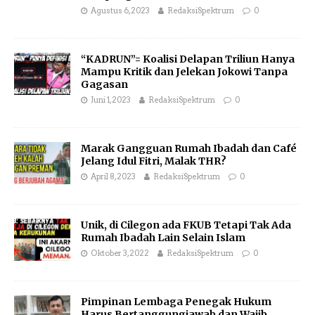
Agustus 6, 2023
RedaksiSpektrum
0
“KADRUN”= Koalisi Delapan Triliun Hanya
Mampu Kritik dan Jelekan Jokowi Tanpa
Gagasan
Juni 1, 2023
RedaksiSpektrum
0
Marak Gangguan Rumah Ibadah dan Café
Jelang Idul Fitri, Malak THR?
April 8, 2023
RedaksiSpektrum
0
Unik, di Cilegon ada FKUB Tetapi Tak Ada
Rumah Ibadah Lain Selain Islam
Oktober 3, 2022
RedaksiSpektrum
0
Pimpinan Lembaga Penegak Hukum
Harus Bertanggungjawab dan Wajib