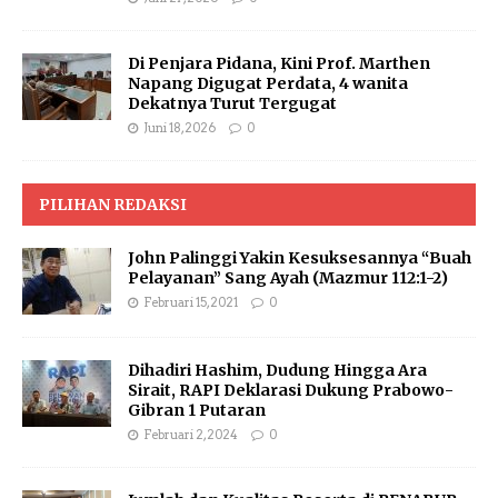
Di Penjara Pidana, Kini Prof. Marthen
Napang Digugat Perdata, 4 wanita
Dekatnya Turut Tergugat
Juni 18, 2026
0
PILIHAN REDAKSI
John Palinggi Yakin Kesuksesannya “Buah
Pelayanan” Sang Ayah (Mazmur 112:1-2)
Februari 15, 2021
0
Dihadiri Hashim, Dudung Hingga Ara
Sirait, RAPI Deklarasi Dukung Prabowo-
Gibran 1 Putaran
Februari 2, 2024
0