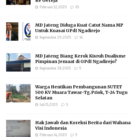
Ke Gereja
Februari 12, 2020
35
MD Jateng Diduga Kuat Catut Nama MP
Untuk Kuasai GPdI Ngadirejo
September 29, 2025
14
MD Jateng Biang Kerok Kisruh Dualisme
Pimpinan Jemaat di GPdI Ngadirejo?
September 28, 2025
5
Warga Hentikan Pembangunan SUTET
500 KV Muara Tawar-Tg.Priok, T-24 Tugu
Selatan
Juli 15, 2025
5
Hak Jawab dan Koreksi Berita dari Wahana
Visi Indonesia
Februari 14, 2020
5