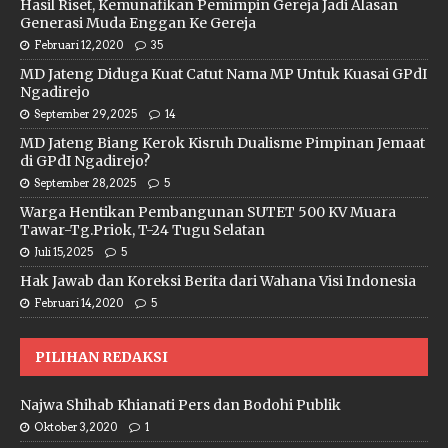
Hasil Riset, Kemunafikan Pemimpin Gereja Jadi Alasan
Generasi Muda Enggan Ke Gereja
Februari 12, 2020
35
MD Jateng Diduga Kuat Catut Nama MP Untuk Kuasai GPdI
Ngadirejo
September 29, 2025
14
MD Jateng Biang Kerok Kisruh Dualisme Pimpinan Jemaat
di GPdI Ngadirejo?
September 28, 2025
5
Warga Hentikan Pembangunan SUTET 500 KV Muara
Tawar-Tg.Priok, T-24 Tugu Selatan
Juli 15, 2025
5
Hak Jawab dan Koreksi Berita dari Wahana Visi Indonesia
Februari 14, 2020
5
PILIHAN REDAKSI
Najwa Shihab Khianati Pers dan Bodohi Publik
Oktober 3, 2020
1