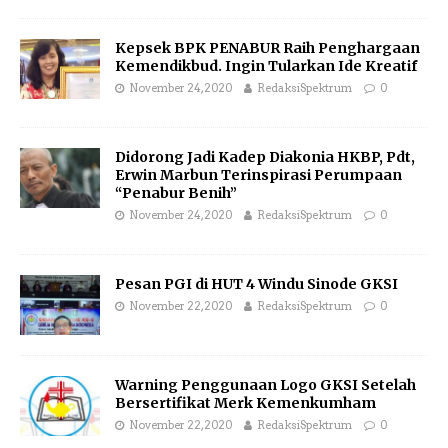
Kepsek BPK PENABUR Raih Penghargaan
Kemendikbud. Ingin Tularkan Ide Kreatif
November 24, 2020
RedaksiSpektrum
0
Didorong Jadi Kadep Diakonia HKBP, Pdt,
Erwin Marbun Terinspirasi Perumpaan
“Penabur Benih”
November 24, 2020
RedaksiSpektrum
0
Pesan PGI di HUT 4 Windu Sinode GKSI
November 22, 2020
RedaksiSpektrum
0
Warning Penggunaan Logo GKSI Setelah
Bersertifikat Merk Kemenkumham
November 22, 2020
RedaksiSpektrum
0