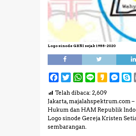
Logo sinode GKSI sejak 1988-2020
F
T
W
L
K
M
a
w
h
i
a
e
Telah dibaca:
2,609
c
it
a
n
k
s
Jakarta, majalahspektrum.com 
e
te
ts
e
a
s
Hukum dan HAM Republik Indo
b
r
A
o
e
Logo sinode Gereja Kristen Setia
o
p
n
sembarangan.
o
p
g