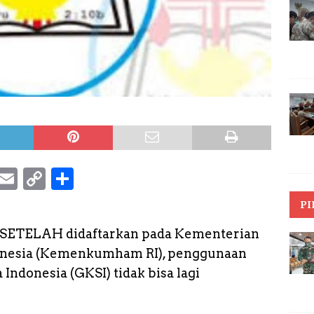
S
E
C
S
k
m
o
h
PI
y
a
p
a
– SETELAH didaftarkan pada Kementerian
p
il
y
r
nesia (Kemenkumham RI), penggunaan
e
L
e
 Indonesia (GKSI) tidak bisa lagi
i
n