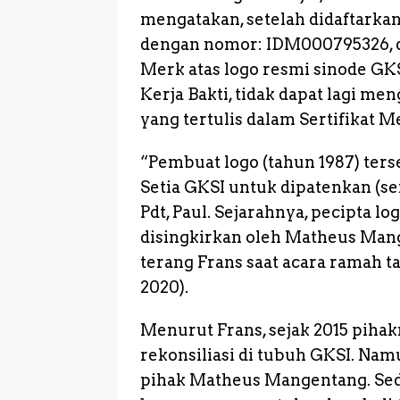
mengatakan, setelah didaftark
dengan nomor: IDM000795326, dan
Merk atas logo resmi sinode GKSI 
Kerja Bakti, tidak dapat lagi m
yang tertulis dalam Sertifikat M
“Pembuat logo (tahun 1987) te
Setia GKSI untuk dipatenkan (s
Pdt, Paul. Sejarahnya, pecipta l
disingkirkan oleh Matheus Mang
terang Frans saat acara ramah 
2020).
Menurut Frans, sejak 2015 piha
rekonsiliasi di tubuh GKSI. Namu
pihak Matheus Mangentang. Seda