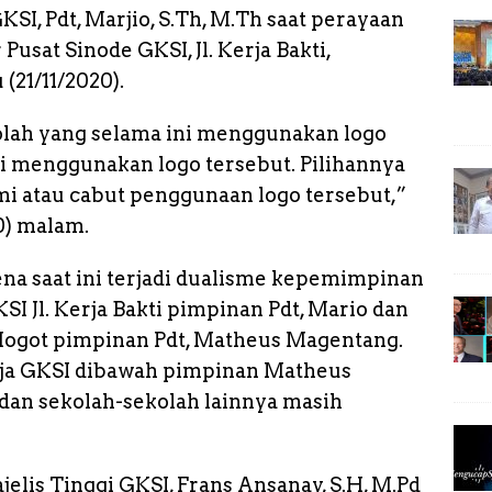
KSI, Pdt, Marjio, S.Th, M.Th saat perayaan
k
Pusat Sinode GKSI, Jl. Kerja Bakti,
(21/11/2020).
olah yang selama ini menggunakan logo
agi menggunakan logo tersebut. Pilihannya
i atau cabut penggunaan logo tersebut,”
20) malam.
ena saat ini terjadi dualisme kepemimpinan
I Jl. Kerja Bakti pimpinan Pdt, Mario dan
 Mogot pimpinan Pdt, Matheus Magentang.
ereja GKSI dibawah pimpinan Matheus
an sekolah-sekolah lainnya masih
jelis Tinggi GKSI, Frans Ansanay, S.H, M.Pd