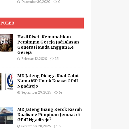
Desember 30, 2020
0
PULER
Hasil Riset, Kemunafikan
Pemimpin Gereja Jadi Alasan
Generasi Muda Enggan Ke
Gereja
Februari 12, 2020
35
MD Jateng Diduga Kuat Catut
Nama MP Untuk Kuasai GPdI
Ngadirejo
September 29, 2025
14
MD Jateng Biang Kerok Kisruh
Dualisme Pimpinan Jemaat di
GPdI Ngadirejo?
September 28, 2025
5