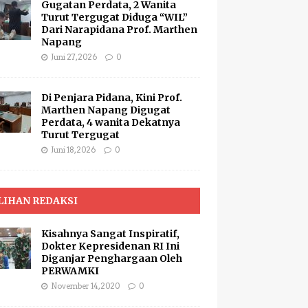
Gugatan Perdata, 2 Wanita
Turut Tergugat Diduga “WIL”
Dari Narapidana Prof. Marthen
Napang
Juni 27, 2026
0
Di Penjara Pidana, Kini Prof.
Marthen Napang Digugat
Perdata, 4 wanita Dekatnya
Turut Tergugat
Juni 18, 2026
0
LIHAN REDAKSI
Kisahnya Sangat Inspiratif,
Dokter Kepresidenan RI Ini
Diganjar Penghargaan Oleh
PERWAMKI
November 14, 2020
0