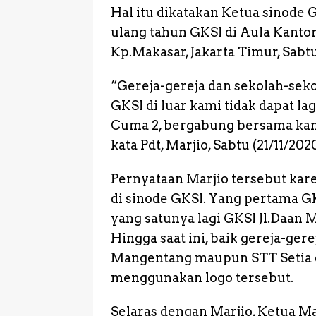
Hal itu dikatakan Ketua sinode G
k
e
ulang tahun GKSI di Aula Kantor 
r
Kp.Makasar, Jakarta Timur, Sabtu 
“Gereja-gereja dan sekolah-sek
GKSI di luar kami tidak dapat l
Cuma 2, bergabung bersama kam
kata Pdt, Marjio, Sabtu (21/11/20
Pernyataan Marjio tersebut kar
di sinode GKSI. Yang pertama GKS
yang satunya lagi GKSI Jl.Daan
Hingga saat ini, baik gereja-g
Mangentang maupun STT Setia d
menggunakan logo tersebut.
Selaras dengan Marjio, Ketua Ma