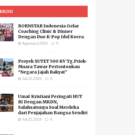
RKINI
BORNSTAR Indonesia Gelar
Coaching Clinic & Dinner
Dengan Duo K-Pop Idol Korea
Agustus 3, 2026
0
Proyek SUTET 500 KV Tg.Priok-
Muara Tawar Pertontonkan
“Negara Jajah Rakyat”
Juli 22, 2026
0
Umat Kristiani Peringati HUT
RI Dengan MKDN,
Salahsatunya Soal Merdeka
dari Penjajahan Bangsa Sendiri
Juli 22, 2026
0