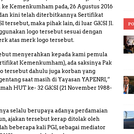
an ke Kemenkumham pada, 26 Agustus 2016
 kini telah diterbitkannya Sertifikat
tersebut, maka pihak lain, di luar GKSI Jl.
PO
enggunakan logo tersebut sesuai dengan
erk atas merk logo tersebut.
rsebut menyerahkan kepada kami pemula
ertifikat Kemenkumham), ada saksinya Pak
ogo tersebut dahulu juga korban yang
entang saat masih di Yayasan YAPENRI,”
tamah HUT ke- 32 GKSI (21 November 1988-
knya selalu berupaya adanya perdamaian
n, ajakan tersebut kerap ditolak oleh
h beberapa kali PGI, sebagai mediator