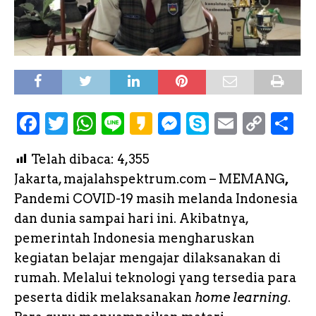
F
T
W
L
K
M
S
E
C
S
a
w
h
i
a
e
k
m
o
h
Telah dibaca:
4,355
c
it
a
n
k
s
y
a
p
a
Jakarta, majalahspektrum.com – MEMANG
,
e
te
ts
e
a
s
p
il
y
r
Pandemi COVID-19 masih melanda Indonesia
b
r
A
o
e
e
L
e
dan dunia sampai hari ini. Akibatnya,
o
p
n
i
pemerintah Indonesia mengharuskan
o
p
g
n
kegiatan belajar mengajar dilaksanakan di
k
e
k
rumah. Melalui teknologi yang tersedia para
peserta didik melaksanakan
r
home learning
.