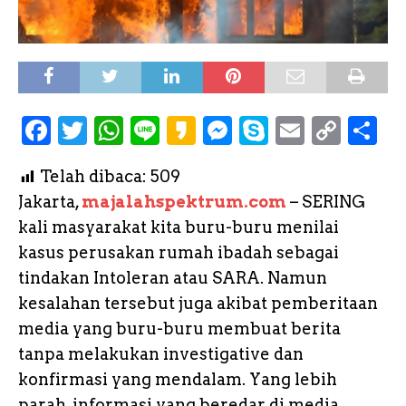
F
T
W
L
K
M
S
E
C
S
a
w
h
i
a
e
k
m
o
h
Telah dibaca:
509
c
it
a
n
k
s
y
a
p
a
Jakarta,
majalahspektrum.com
– SERING
e
te
ts
e
a
s
p
il
y
r
kali masyarakat kita buru-buru menilai
b
r
A
o
e
e
L
e
kasus perusakan rumah ibadah sebagai
o
p
n
i
tindakan Intoleran atau SARA. Namun
o
p
g
n
kesalahan tersebut juga akibat pemberitaan
k
e
k
media yang buru-buru membuat berita
tanpa melakukan investigative dan
r
konfirmasi yang mendalam. Yang lebih
parah, informasi yang beredar di media