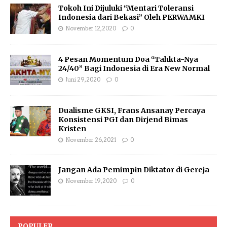
Tokoh Ini Dijuluki “Mentari Toleransi
Indonesia dari Bekasi” Oleh PERWAMKI
November 12, 2020
0
4 Pesan Momentum Doa “Tahkta-Nya
24/40” Bagi Indonesia di Era New Normal
Juni 29, 2020
0
Dualisme GKSI, Frans Ansanay Percaya
Konsistensi PGI dan Dirjend Bimas
Kristen
November 26, 2021
0
Jangan Ada Pemimpin Diktator di Gereja
November 19, 2020
0
POPULER