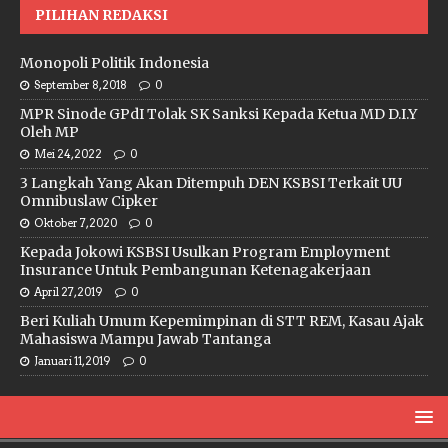
PILIHAN REDAKSI
Monopoli Politik Indonesia
September 8, 2018
0
MPR Sinode GPdI Tolak SK Sanksi Kepada Ketua MD D.I.Y
Oleh MP
Mei 24, 2022
0
3 Langkah Yang Akan Ditempuh DEN KSBSI Terkait UU
Omnibuslaw Cipker
Oktober 7, 2020
0
Kepada Jokowi KSBSI Usulkan Program Employment
Insurance Untuk Pembangunan Ketenagakerjaan
April 27, 2019
0
Beri Kuliah Umum Kepemimpinan di STT REM, Kasau Ajak
Mahasiswa Mampu Jawab Tantanga
Januari 11, 2019
0