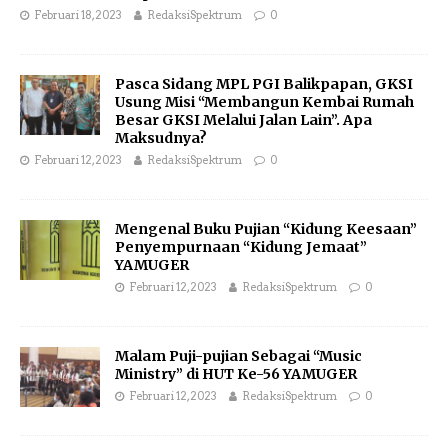
Februari 18, 2023
RedaksiSpektrum
0
Pasca Sidang MPL PGI Balikpapan, GKSI
Usung Misi “Membangun Kembai Rumah
Besar GKSI Melalui Jalan Lain”. Apa
Maksudnya?
Februari 12, 2023
RedaksiSpektrum
0
Mengenal Buku Pujian “Kidung Keesaan”
Penyempurnaan “Kidung Jemaat”
YAMUGER
Februari 12, 2023
RedaksiSpektrum
0
Malam Puji-pujian Sebagai “Music
Ministry” di HUT Ke-56 YAMUGER
Februari 12, 2023
RedaksiSpektrum
0