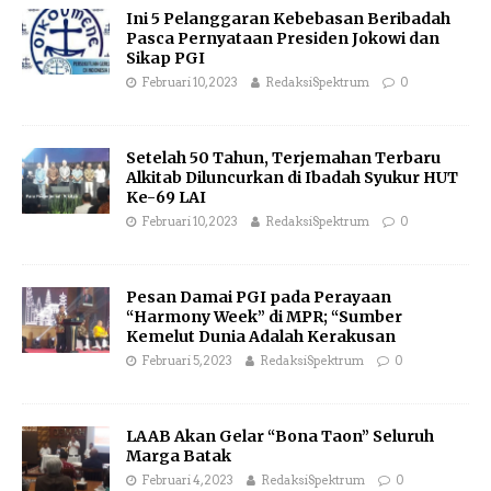
Ini 5 Pelanggaran Kebebasan Beribadah
Pasca Pernyataan Presiden Jokowi dan
Sikap PGI
Februari 10, 2023
RedaksiSpektrum
0
Setelah 50 Tahun, Terjemahan Terbaru
Alkitab Diluncurkan di Ibadah Syukur HUT
Ke-69 LAI
Februari 10, 2023
RedaksiSpektrum
0
Pesan Damai PGI pada Perayaan
“Harmony Week” di MPR; “Sumber
Kemelut Dunia Adalah Kerakusan
Februari 5, 2023
RedaksiSpektrum
0
LAAB Akan Gelar “Bona Taon” Seluruh
Marga Batak
Februari 4, 2023
RedaksiSpektrum
0