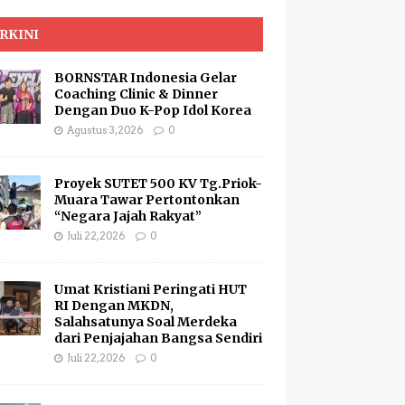
RKINI
BORNSTAR Indonesia Gelar
Coaching Clinic & Dinner
Dengan Duo K-Pop Idol Korea
Agustus 3, 2026
0
Proyek SUTET 500 KV Tg.Priok-
Muara Tawar Pertontonkan
“Negara Jajah Rakyat”
Juli 22, 2026
0
Umat Kristiani Peringati HUT
RI Dengan MKDN,
Salahsatunya Soal Merdeka
dari Penjajahan Bangsa Sendiri
Juli 22, 2026
0