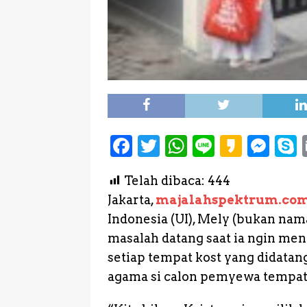
F
T
W
L
K
M
a
w
h
i
a
e
Telah dibaca:
444
c
it
a
n
k
s
Jakarta,
majalahspektrum.co
e
te
ts
e
a
s
Indonesia (UI), Mely (bukan na
b
r
A
o
e
masalah datang saat ia ngin men
o
p
n
setiap tempat kost yang didatan
o
p
g
agama si calon pemyewa tempat 
k
e