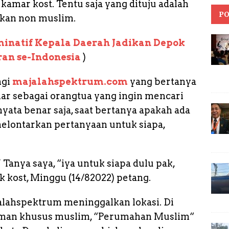
kamar kost. Tentu saja yang dituju adalah
PO
ukan non muslim.
iminatif Kepala Daerah Jadikan Depok
ran se-Indonesia
)
ngi
majalahspektrum.com
yang bertanya
ar sebagai orangtua yang ingin mencari
yata benar saja, saat bertanya apakah ada
melontarkan pertanyaan untuk siapa,
 Tanya saya, “iya untuk siapa dulu pak,
k kost, Minggu (14/82022) petang.
alahspektrum meninggalkan lokasi. Di
man khusus muslim, “Perumahan Muslim“