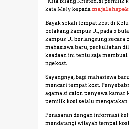
“Kita bilang Kristen, si pemilik
r
kata Mely kepada
majalahspe
Bayak sekali tempat kost di Kel
belakang kampus UI, pada 5 bula
kampus UI berlangsung secara o
mahasiswa baru, perkuliahan dil
keadaan ini tentu saja membuat
ngekost.
Sayangnya, bagi mahasiswa baru
mencari tempat kost. Penyebabn
agama si calon penyewa kamar ko
pemilik kost selalu mengataka
Penasaran dengan informasi ke
mendatangi wilayah tempat kos