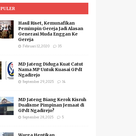
PULER
Hasil Riset, Kemunafikan
Pemimpin Gereja Jadi Alasan
Generasi Muda Enggan Ke
Gereja
Februari 12, 2020
35
MD Jateng Diduga Kuat Catut
Nama MP Untuk Kuasai GPdI
Ngadirejo
September 29, 2025
14
MD Jateng Biang Kerok Kisruh
Dualisme Pimpinan Jemaat di
GPdI Ngadirejo?
September 28, 2025
5
Warga Hentikan