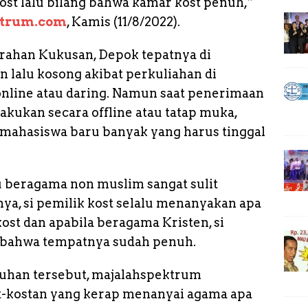
 kost lalu bilang bahwa kamar kost penuh,”
ktrum.com
, Kamis (11/8/2022).
urahan Kukusan, Depok tepatnya di
n lalu kosong akibat perkuliahan di
nline atau daring. Namun saat penerimaan
akukan secara offline atau tatap muka,
 mahasiswa baru banyak yang harus tinggal
 beragama non muslim sangat sulit
ya, si pemilik kost selalu menanyakan apa
st dan apabila beragama Kristen, si
n bahwa tempatnya sudah penuh.
luhan tersebut, majalahspektrum
t-kostan yang kerap menanyai agama apa