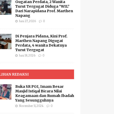
Gugatan Perdata, 2 Wanita
Turut Tergugat Diduga “WIL”
Dari Narapidana Prof. Marthen
Napang
Juni 27, 2026
0
Di Penjara Pidana, Kini Prof.
Marthen Napang Digugat
Perdata, 4 wanita Dekatnya
Turut Tergugat
Juni 18, 2026
0
LIHAN REDAKSI
Buka SR PGI, Imam Besar
Masjid Istiqal Bicara Nilai
Keagamaan dan Rumah Ibadah
Yang Sesungguhnya
November 11, 2024
0