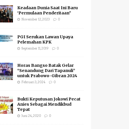
Keadaan Dunia Saat Ini Baru
‘Permulaan Penderitaan”
November 12, 2023
0
PGI Serukan Lawan Upaya
Pelemahan KPK
September 11, 2019
0
Horas Bangso Batak Gelar
“Senandung Dari Tapanuli”
untuk Prabowo-Gibran 2024
Februari 3, 2024
0
Bukti Keputusan Jokowi Pecat
Anies Sebagai Mendikbud
Tepat
Juni 24, 2020
0