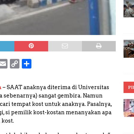
S
E
C
S
k
m
o
h
y
a
p
a
m
– SAAT anaknya diterima di Universitas
PI
p
il
y
r
ma sebenarnya) sangat gembira. Namun
e
L
e
cari tempat kost untuk anaknya. Pasalnya,
i
gi, si pemilik kost-kostan menanyakan apa
n
kost.
k