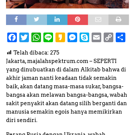
F
T
W
L
K
M
S
E
C
S
a
w
h
i
a
e
k
m
o
h
Telah dibaca:
275
c
it
a
n
k
s
y
a
p
a
Jakarta, majalahspektrum.com – SEPERTI
e
te
ts
e
a
s
p
il
y
r
yang dinubuatkan di dalam Alkitab bahwa di
b
r
A
o
e
e
L
e
akhir jaman nanti keadaan tidak semakin
o
p
n
i
baik, akan datang masa-masa sukar, bangsa-
o
p
g
n
bangsa akan melawan bangsa-bangsa, wabah
k
e
k
sakit penyakit akan datang silih berganti dan
manusia semakin egois hanya memikirkan
r
diri sendiri.
Perang Rusia dengan Ukrania, wabah