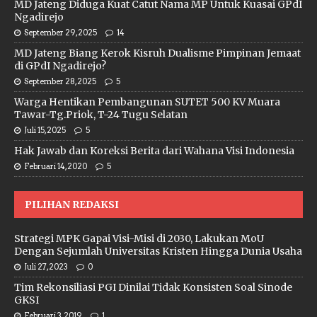
MD Jateng Diduga Kuat Catut Nama MP Untuk Kuasai GPdI
Ngadirejo
September 29, 2025
14
MD Jateng Biang Kerok Kisruh Dualisme Pimpinan Jemaat
di GPdI Ngadirejo?
September 28, 2025
5
Warga Hentikan Pembangunan SUTET 500 KV Muara
Tawar-Tg.Priok, T-24 Tugu Selatan
Juli 15, 2025
5
Hak Jawab dan Koreksi Berita dari Wahana Visi Indonesia
Februari 14, 2020
5
PILIHAN REDAKSI
Strategi MPK Gapai Visi-Misi di 2030, Lakukan MoU
Dengan Sejumlah Universitas Kristen Hingga Dunia Usaha
Juli 27, 2023
0
Tim Rekonsiliasi PGI Dinilai Tidak Konsisten Soal Sinode
GKSI
Februari 3, 2019
1