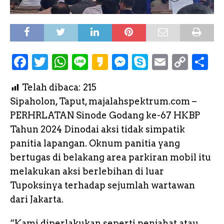
F
T
W
L
K
M
S
E
C
S
a
w
h
i
a
e
k
m
o
h
Telah dibaca:
215
c
it
a
n
k
s
y
a
p
a
Sipaholon, Taput, majalahspektrum.com –
e
te
ts
e
a
s
p
il
y
r
PERHRLATAN Sinode Godang ke-67 HKBP
b
r
A
o
e
e
L
e
Tahun 2024 Dinodai aksi tidak simpatik
o
p
n
i
panitia lapangan. Oknum panitia yang
o
p
g
n
bertugas di belakang area parkiran mobil itu
k
e
k
melakukan aksi berlebihan di luar
Tupoksinya terhadap sejumlah wartawan
r
dari Jakarta.
“Kami diperlakukan seperti penjahat atau