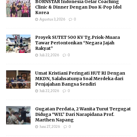
BORNSTAR Indonesia Gelar Coaching
Clinic & Dinner Dengan Duo K-Pop Idol
Korea
Agustus 3, 2026
0
Proyek SUTET 500 KV Tg.Priok-Muara
Tawar Pertontonkan “Negara Jajah
Rakyat”
Juli 22, 2026
0
Umat Kristiani Peringati HUT RI Dengan
MKDN, Salahsatunya Soal Merdeka dari
Penjajahan Bangsa Sendiri
Juli 22, 2026
0
Gugatan Perdata, 2 Wanita Turut Tergugat
Diduga “WIL” Dari Narapidana Prof.
Marthen Napang
Juni 27, 2026
0