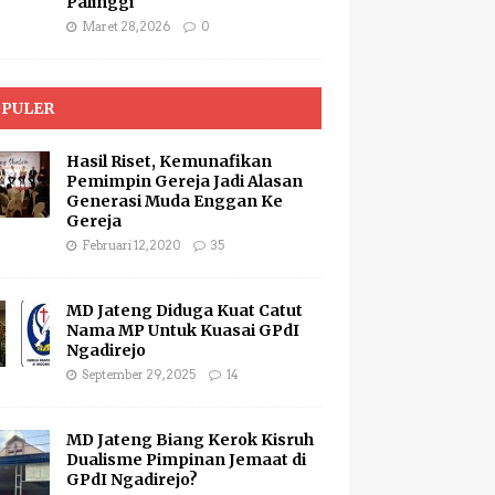
Palinggi
Maret 28, 2026
0
PULER
Hasil Riset, Kemunafikan
Pemimpin Gereja Jadi Alasan
Generasi Muda Enggan Ke
Gereja
Februari 12, 2020
35
MD Jateng Diduga Kuat Catut
Nama MP Untuk Kuasai GPdI
Ngadirejo
September 29, 2025
14
MD Jateng Biang Kerok Kisruh
Dualisme Pimpinan Jemaat di
GPdI Ngadirejo?