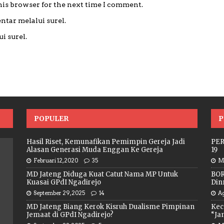
his browser for the next time I comment.
ntar melalui surel.
i surel.
POPULER
P
Hasil Riset, Kemunafikan Pemimpin Gereja Jadi
PER
Alasan Generasi Muda Enggan Ke Gereja
19
Februari 12, 2020
35
Me
MD Jateng Diduga Kuat Catut Nama MP Untuk
BOR
Kuasai GPdI Ngadirejo
Din
September 29, 2025
14
Ag
MD Jateng Biang Kerok Kisruh Dualisme Pimpinan
Kec
Jemaat di GPdI Ngadirejo?
“Jan