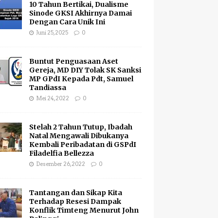
10 Tahun Bertikai, Dualisme
Sinode GKSI Akhirnya Damai
Dengan Cara Unik Ini
Juni 25, 2025
0
Buntut Penguasaan Aset
Gereja, MD DIY Tolak SK Sanksi
MP GPdI Kepada Pdt, Samuel
Tandiassa
Mei 24, 2022
0
Stelah 2 Tahun Tutup, Ibadah
Natal Mengawali Dibukanya
Kembali Peribadatan di GSPdI
Filadelfia Bellezza
Desember 26, 2022
0
Tantangan dan Sikap Kita
Terhadap Resesi Dampak
Konflik Timteng Menurut John