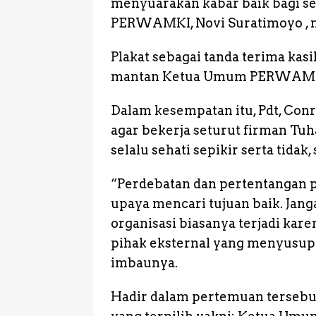
menyuarakan kabar baik bagi sem
PERWAMKI, Novi Suratimoyo , me
Plakat sebagai tanda terima kas
mantan Ketua Umum PERWAMKI P
Dalam kesempatan itu, Pdt, Conr
agar bekerja seturut firman Tu
selalu sehati sepikir serta tidak,
“Perdebatan dan pertentangan p
upaya mencari tujuan baik. Jan
organisasi biasanya terjadi karen
pihak eksternal yang menyusup
imbaunya.
Hadir dalam pertemuan terseb