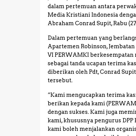
e
te
ts
e
a
s
dalam pertemuan antara perwa
b
r
A
o
e
Media Kristiani Indonesia denga
o
p
n
Abraham Conrad Supit, Rabu (27
o
p
g
Dalam pertemuan yang berlangsu
k
e
Apartemen Robinson, Jembatan D
r
VI PERWAMKI berkesempatan m
sebagai tanda ucapan terima kas
diberikan oleh Pdt, Conrad Sup
tersebut.
“Kami mengucapkan terima kasi
berikan kepada kami (PERWAMKI
dengan sukses. Kami juga memin
kami, khususnya pengurus DPP 
kami boleh menjalankan organis