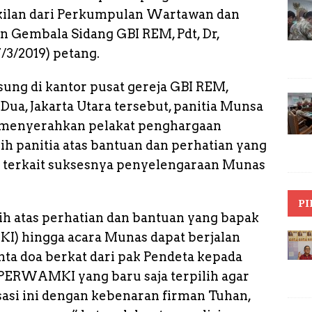
p
il
y
r
kilan dari Perkumpulan Wartawan dan
e
L
e
n Gembala Sidang GBI REM, Pdt, Dr,
i
/3/2019) petang.
n
ng di kantor pusat gereja GBI REM,
k
ua, Jakarta Utara tersebut, panitia Munsa
enyerahkan pelakat penghargaan
ih panitia atas bantuan dan perhatian yang
it terkait suksesnya penyelengaraan Munas
PI
h atas perhatian dan bantuan yang bapak
) hingga acara Munas dapat berjalan
ta doa berkat dari pak Pendeta kepada
PERWAMKI yang baru saja terpilih agar
asi ini dengan kebenaran firman Tuhan,