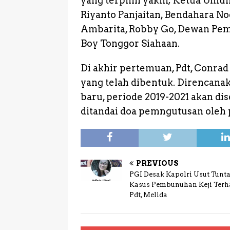
yang terpilih yakni; Ketua Um
Riyanto Panjaitan, Bendahara No
Ambarita, Robby Go, Dewan Pem
Boy Tonggor Siahaan.
Di akhir pertemuan, Pdt, Conra
yang telah dibentuk. Direncan
baru, periode 2019-2021 akan di
ditandai doa pemngutusan oleh p
PREVIOUS
PGI Desak Kapolri Usut Tunt
Kasus Pembunuhan Keji Ter
Pdt, Melida