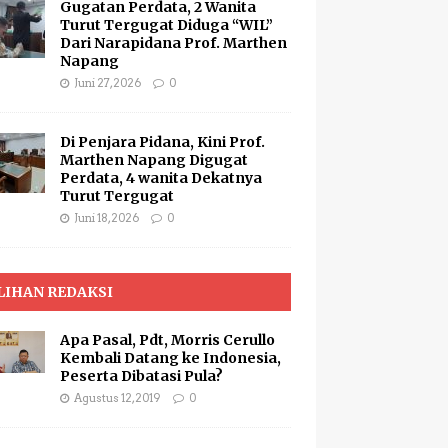
Gugatan Perdata, 2 Wanita
Turut Tergugat Diduga “WIL”
Dari Narapidana Prof. Marthen
Napang
Juni 27, 2026
0
Di Penjara Pidana, Kini Prof.
Marthen Napang Digugat
Perdata, 4 wanita Dekatnya
Turut Tergugat
Juni 18, 2026
0
LIHAN REDAKSI
Apa Pasal, Pdt, Morris Cerullo
Kembali Datang ke Indonesia,
Peserta Dibatasi Pula?
Agustus 12, 2019
0