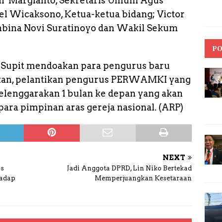
um Margianto, Sekretaris Umum Agus
el Wicaksono, Ketua-ketua bidang; Victor
bina Novi Suratinoyo dan Wakil Sekum
PO
d Supit mendoakan para pengurus baru
akan, pelantikan pengurus PERWAMKI yang
selenggarakan 1 bulan ke depan yang akan
ara pimpinan aras gereja nasional. (ARP)
NEXT
as
Jadi Anggota DPRD, Lin Niko Bertekad
hadap
Memperjuangkan Kesetaraan