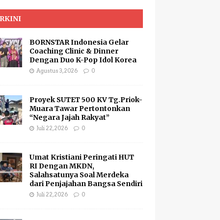
RKINI
BORNSTAR Indonesia Gelar
Coaching Clinic & Dinner
Dengan Duo K-Pop Idol Korea
Agustus 3, 2026
0
Proyek SUTET 500 KV Tg.Priok-
Muara Tawar Pertontonkan
“Negara Jajah Rakyat”
Juli 22, 2026
0
Umat Kristiani Peringati HUT
RI Dengan MKDN,
Salahsatunya Soal Merdeka
dari Penjajahan Bangsa Sendiri
Juli 22, 2026
0