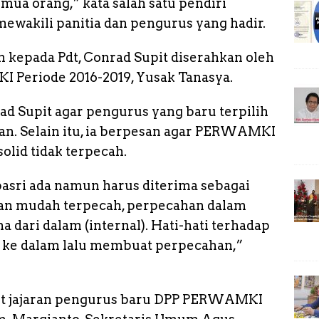
ua orang,” kata salah satu pendiri
wakili panitia dan pengurus yang hadir.
ih kepada Pdt, Conrad Supit diserahkan oleh
eriode 2016-2019, Yusak Tanasya.
ad Supit agar pengurus yang baru terpilih
han. Selain itu, ia berpesan agar PERWAMKI
 solid tidak terpecah.
asri ada namun harus diterima sebagai
gan mudah terpecah, perpecahan dalam
a dari dalam (internal). Hati-hati terhadap
 ke dalam lalu membuat perpecahan,”
ut jajaran pengurus baru DPP PERWAMKI