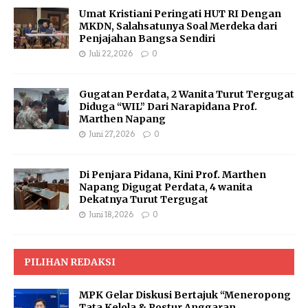
Umat Kristiani Peringati HUT RI Dengan
MKDN, Salahsatunya Soal Merdeka dari
Penjajahan Bangsa Sendiri
Juli 22, 2026
0
Gugatan Perdata, 2 Wanita Turut Tergugat
Diduga “WIL” Dari Narapidana Prof.
Marthen Napang
Juni 27, 2026
0
Di Penjara Pidana, Kini Prof. Marthen
Napang Digugat Perdata, 4 wanita
Dekatnya Turut Tergugat
Juni 18, 2026
0
PILIHAN REDAKSI
MPK Gelar Diskusi Bertajuk “Meneropong
Tata Kelola & Postur Anggaran