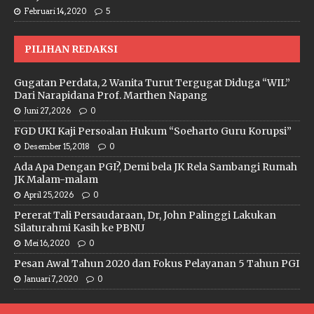
Februari 14, 2020
5
PILIHAN REDAKSI
Gugatan Perdata, 2 Wanita Turut Tergugat Diduga “WIL”
Dari Narapidana Prof. Marthen Napang
Juni 27, 2026
0
FGD UKI Kaji Persoalan Hukum “Soeharto Guru Korupsi”
Desember 15, 2018
0
Ada Apa Dengan PGI?, Demi bela JK Rela Sambangi Rumah
JK Malam-malam
April 25, 2026
0
Pererat Tali Persaudaraan, Dr, John Palinggi Lakukan
Silaturahmi Kasih ke PBNU
Mei 16, 2020
0
Pesan Awal Tahun 2020 dan Fokus Pelayanan 5 Tahun PGI
Januari 7, 2020
0