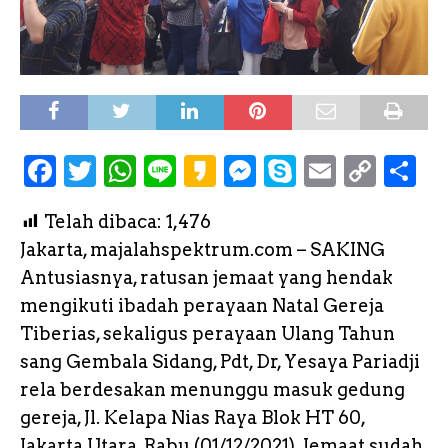
F
T
W
L
K
M
S
E
C
S
a
w
h
i
a
e
k
m
o
h
Telah dibaca:
1,476
c
it
a
n
k
s
y
a
p
a
Jakarta, majalahspektrum.com – SAKING
e
te
ts
e
a
s
p
il
y
r
Antusiasnya, ratusan jemaat yang hendak
b
r
A
o
e
e
L
e
mengikuti ibadah perayaan Natal Gereja
o
p
n
i
Tiberias, sekaligus perayaan Ulang Tahun
o
p
g
n
sang Gembala Sidang, Pdt, Dr, Yesaya Pariadji
k
e
k
rela berdesakan menunggu masuk gedung
gereja, Jl. Kelapa Nias Raya Blok HT 60,
r
Jakarta Utara, Rabu (01/12/2021). Jemaat sudah