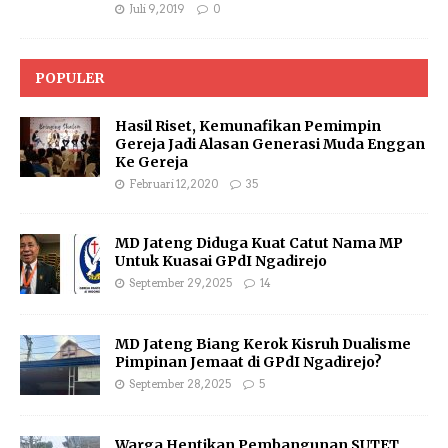
Juli 9, 2019
0
POPULER
Hasil Riset, Kemunafikan Pemimpin
Gereja Jadi Alasan Generasi Muda Enggan
Ke Gereja
Februari 12, 2020
35
MD Jateng Diduga Kuat Catut Nama MP
Untuk Kuasai GPdI Ngadirejo
September 29, 2025
14
MD Jateng Biang Kerok Kisruh Dualisme
Pimpinan Jemaat di GPdI Ngadirejo?
September 28, 2025
5
Warga Hentikan Pembangunan SUTET