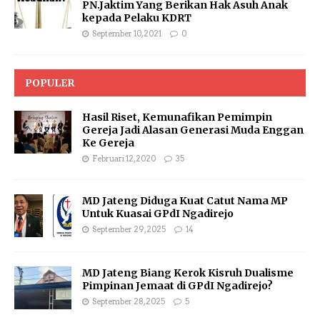
PN.Jaktim Yang Berikan Hak Asuh Anak
kepada Pelaku KDRT
September 10, 2021
0
POPULER
Hasil Riset, Kemunafikan Pemimpin
Gereja Jadi Alasan Generasi Muda Enggan
Ke Gereja
Februari 12, 2020
35
MD Jateng Diduga Kuat Catut Nama MP
Untuk Kuasai GPdI Ngadirejo
September 29, 2025
14
MD Jateng Biang Kerok Kisruh Dualisme
Pimpinan Jemaat di GPdI Ngadirejo?
September 28, 2025
5