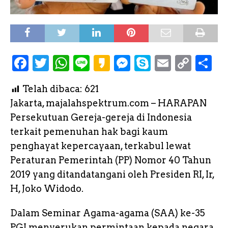
F
T
W
L
K
M
S
E
C
S
a
w
h
i
a
e
k
m
o
h
Telah dibaca:
621
c
it
a
n
k
s
y
a
p
a
Jakarta, majalahspektrum.com – HARAPAN
e
te
ts
e
a
s
p
il
y
r
Persekutuan Gereja-gereja di Indonesia
b
r
A
o
e
e
L
e
terkait pemenuhan hak bagi kaum
o
p
n
i
penghayat kepercayaan, terkabul lewat
o
p
g
n
Peraturan Pemerintah (PP) Nomor 40 Tahun
k
e
k
2019 yang ditandatangani oleh Presiden RI, Ir,
H, Joko Widodo.
r
Dalam Seminar Agama-agama (SAA) ke-35
PGI menyerukan permintaan kepada negara