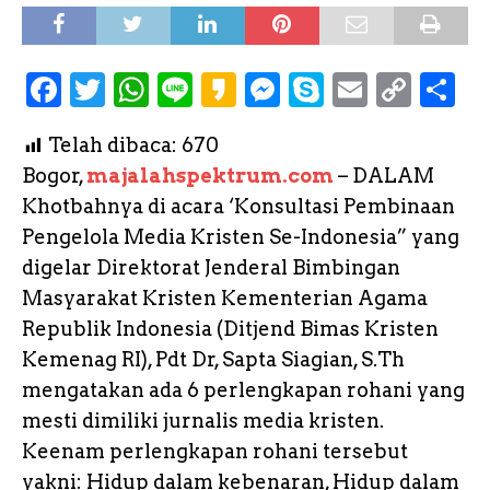
F
T
W
L
K
M
S
E
C
S
a
w
h
i
a
e
k
m
o
h
Telah dibaca:
670
c
it
a
n
k
s
y
a
p
a
Bogor,
majalahspektrum.com
– DALAM
e
te
ts
e
a
s
p
il
y
r
Khotbahnya di acara ‘Konsultasi Pembinaan
b
r
A
o
e
e
L
e
Pengelola Media Kristen Se-Indonesia” yang
o
p
n
i
digelar Direktorat Jenderal Bimbingan
o
p
g
n
Masyarakat Kristen Kementerian Agama
k
e
k
Republik Indonesia (Ditjend Bimas Kristen
Kemenag RI), Pdt Dr, Sapta Siagian, S.Th
r
mengatakan ada 6 perlengkapan rohani yang
mesti dimiliki jurnalis media kristen.
Keenam perlengkapan rohani tersebut
yakni: Hidup dalam kebenaran, Hidup dalam