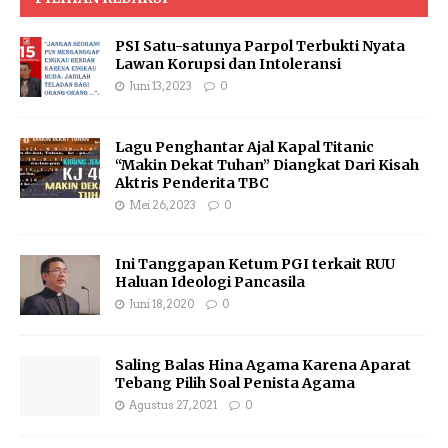
PSI Satu-satunya Parpol Terbukti Nyata
Lawan Korupsi dan Intoleransi
Juni 13, 2023
0
Lagu Penghantar Ajal Kapal Titanic
“Makin Dekat Tuhan” Diangkat Dari Kisah
Aktris Penderita TBC
Mei 26, 2023
0
Ini Tanggapan Ketum PGI terkait RUU
Haluan Ideologi Pancasila
Juni 18, 2020
0
Saling Balas Hina Agama Karena Aparat
Tebang Pilih Soal Penista Agama
Agustus 27, 2021
0