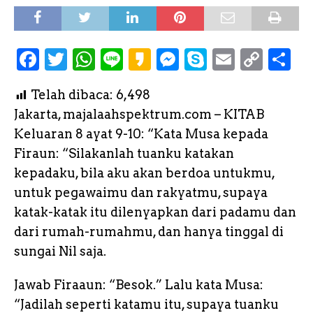
F
T
W
L
K
M
S
E
C
S
a
w
h
i
a
e
k
m
o
h
Telah dibaca:
6,498
c
it
a
n
k
s
y
a
p
a
Jakarta, majalaahspektrum.com – KITAB
e
te
ts
e
a
s
p
il
y
r
Keluaran 8 ayat 9-10: “Kata Musa kepada
b
r
A
o
e
e
L
e
Firaun: “Silakanlah tuanku katakan
o
p
n
i
kepadaku, bila aku akan berdoa untukmu,
o
p
g
n
untuk pegawaimu dan rakyatmu, supaya
k
e
k
katak-katak itu dilenyapkan dari padamu dan
dari rumah-rumahmu, dan hanya tinggal di
r
sungai Nil saja.
Jawab Firaaun: “Besok.” Lalu kata Musa:
“Jadilah seperti katamu itu, supaya tuanku