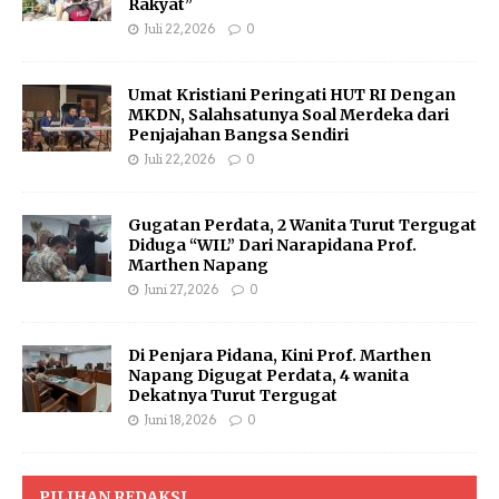
Rakyat”
Juli 22, 2026
0
Umat Kristiani Peringati HUT RI Dengan
MKDN, Salahsatunya Soal Merdeka dari
Penjajahan Bangsa Sendiri
Juli 22, 2026
0
Gugatan Perdata, 2 Wanita Turut Tergugat
Diduga “WIL” Dari Narapidana Prof.
Marthen Napang
Juni 27, 2026
0
Di Penjara Pidana, Kini Prof. Marthen
Napang Digugat Perdata, 4 wanita
Dekatnya Turut Tergugat
Juni 18, 2026
0
PILIHAN REDAKSI