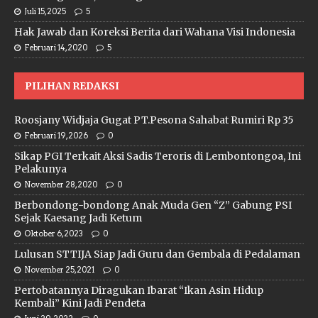
Juli 15, 2025
5
Hak Jawab dan Koreksi Berita dari Wahana Visi Indonesia
Februari 14, 2020
5
PILIHAN REDAKSI
Roosjany Widjaja Gugat PT.Pesona Sahabat Rumiri Rp 35
Februari 19, 2026
0
Sikap PGI Terkait Aksi Sadis Teroris di Lembontongoa, Ini
Pelakunya
November 28, 2020
0
Berbondong-bondong Anak Muda Gen “Z” Gabung PSI
Sejak Kaesang Jadi Ketum
Oktober 6, 2023
0
Lulusan STTIJA Siap Jadi Guru dan Gembala di Pedalaman
November 25, 2021
0
Pertobatannya Diragukan Ibarat “Ikan Asin Hidup
Kembali” Kini Jadi Pendeta