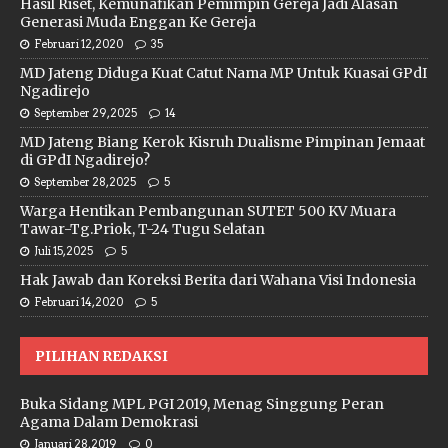
Hasil Riset, Kemunafikan Pemimpin Gereja Jadi Alasan
Generasi Muda Enggan Ke Gereja
Februari 12, 2020
35
MD Jateng Diduga Kuat Catut Nama MP Untuk Kuasai GPdI
Ngadirejo
September 29, 2025
14
MD Jateng Biang Kerok Kisruh Dualisme Pimpinan Jemaat
di GPdI Ngadirejo?
September 28, 2025
5
Warga Hentikan Pembangunan SUTET 500 KV Muara
Tawar-Tg.Priok, T-24 Tugu Selatan
Juli 15, 2025
5
Hak Jawab dan Koreksi Berita dari Wahana Visi Indonesia
Februari 14, 2020
5
PILIHAN REDAKSI
Buka Sidang MPL PGI 2019, Menag Singgung Peran
Agama Dalam Demokrasi
Januari 28, 2019
0