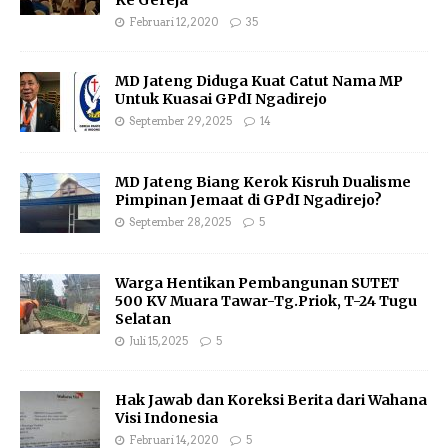
Ke Gereja
Februari 12, 2020
35
MD Jateng Diduga Kuat Catut Nama MP
Untuk Kuasai GPdI Ngadirejo
September 29, 2025
14
MD Jateng Biang Kerok Kisruh Dualisme
Pimpinan Jemaat di GPdI Ngadirejo?
September 28, 2025
5
Warga Hentikan Pembangunan SUTET
500 KV Muara Tawar-Tg.Priok, T-24 Tugu
Selatan
Juli 15, 2025
5
Hak Jawab dan Koreksi Berita dari Wahana
Visi Indonesia
Februari 14, 2020
5