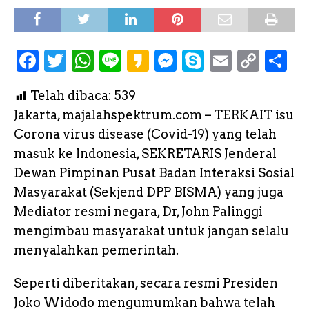
F
T
W
L
K
M
S
E
C
S
a
w
h
i
a
e
k
m
o
h
Telah dibaca:
539
c
it
a
n
k
s
y
a
p
a
Jakarta, majalahspektrum.com – TERKAIT isu
e
te
ts
e
a
s
p
il
y
r
Corona virus disease (Covid-19) yang telah
b
r
A
o
e
e
L
e
masuk ke Indonesia, SEKRETARIS Jenderal
o
p
n
i
Dewan Pimpinan Pusat Badan Interaksi Sosial
o
p
g
n
Masyarakat (Sekjend DPP BISMA) yang juga
k
e
k
Mediator resmi negara, Dr, John Palinggi
mengimbau masyarakat untuk jangan selalu
r
menyalahkan pemerintah.
Seperti diberitakan, secara resmi Presiden
Joko Widodo mengumumkan bahwa telah