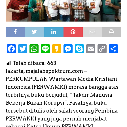
F
T
W
L
K
M
S
E
C
S
a
w
h
i
a
e
k
m
o
h
Telah dibaca:
663
c
it
a
n
k
s
y
a
p
a
Jakarta, majalahspektrum.com –
e
te
ts
e
a
s
p
il
y
r
PERKUMPULAN Wartawan Media Kristiani
b
r
A
o
e
e
L
e
Indonesia (PERWAMKI) merasa bangga atas
o
p
n
i
terbitnya buku berjudul; “Takdir Manusia
o
p
g
n
Bekerja Bukan Korupsi”. Pasalnya, buku
k
e
k
tersebut ditulis oleh salah seorang Pembina
PERWANKI yang juga pernah menjabat
r
sebagai Ketua Umum PERWAMKI,