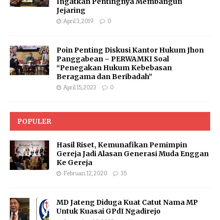
Ingatkan Pentingnya Membangun
Jejaring
April 3, 2019
0
Poin Penting Diskusi Kantor Hukum Jhon
Panggabean – PERWAMKI Soal
“Penegakan Hukum Kebebasan
Beragama dan Beribadah”
April 15, 2023
0
POPULER
Hasil Riset, Kemunafikan Pemimpin
Gereja Jadi Alasan Generasi Muda Enggan
Ke Gereja
Februari 12, 2020
35
MD Jateng Diduga Kuat Catut Nama MP
Untuk Kuasai GPdI Ngadirejo