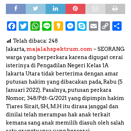
F
T
W
L
K
M
S
E
C
S
a
w
h
i
a
e
k
m
o
h
Telah dibaca:
248
c
it
a
n
k
s
y
a
p
a
Jakarta,
majalahspektrum.com
– SEORANG
e
te
ts
e
a
s
p
il
y
r
warga yang berperkara karena digugat cerai
b
r
A
o
e
e
L
e
isterinya di Pengadilan Negeri Kelas 1A
o
p
n
i
Jakarta Utara tidak berterima dengan amar
o
p
g
n
putusan hakim yang dibacakan pada, Rabu (5
k
e
k
Januari 2022). Pasalnya, putusan perkara
Nomor; 348/Pdt-G/2021 yang dipimpin hakim
r
Tiares Sirait, SH, M.H itu dirasa janggal dan
dinilai telah merampas hak anak terkait
kemana sang anak memilih diasuh oleh salah
satu orangtuanya yang bercerai.