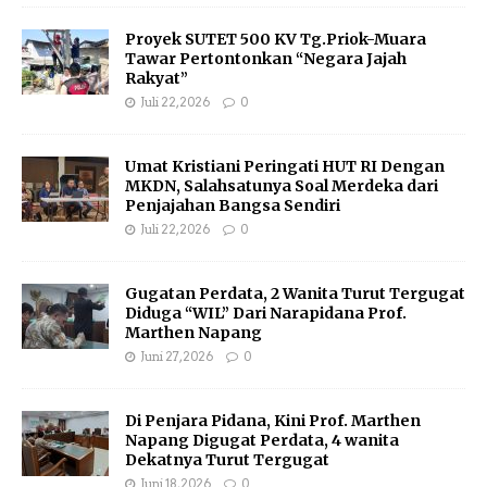
Proyek SUTET 500 KV Tg.Priok-Muara
Tawar Pertontonkan “Negara Jajah
Rakyat”
Juli 22, 2026
0
Umat Kristiani Peringati HUT RI Dengan
MKDN, Salahsatunya Soal Merdeka dari
Penjajahan Bangsa Sendiri
Juli 22, 2026
0
Gugatan Perdata, 2 Wanita Turut Tergugat
Diduga “WIL” Dari Narapidana Prof.
Marthen Napang
Juni 27, 2026
0
Di Penjara Pidana, Kini Prof. Marthen
Napang Digugat Perdata, 4 wanita
Dekatnya Turut Tergugat
Juni 18, 2026
0