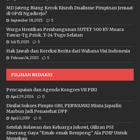
MD Jateng Biang Kerok Kisruh Dualisme Pimpinan Jemaat
di GPdI Ngadirejo?
September 28, 2025
5
Warga Hentikan Pembangunan SUTET 500 KV Muara
Tawar-Tg.Priok, T-24 Tugu Selatan
Juli 15, 2025
5
Hak Jawab dan Koreksi Berita dari Wahana Visi Indonesia
Februari 14, 2020
5
PILIHAN REDAKSI
Pencapaian dan Agenda Kongres VII PIKI
April 29, 2026
0
Dinilai Sukses Pimpin GBI, PERWAMKI Minta Japarlin
Marbun Jadi Penasehat DPP
April 3, 2019
0
Setelah Relawan dan Keluarga Jokowi, Giliran PSI
Diserang Gaya “Emak-emak Rempong” Ala PDIP Untuk
Menekan