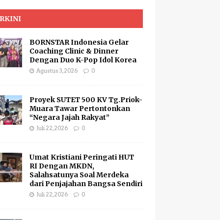
RKINI
BORNSTAR Indonesia Gelar
Coaching Clinic & Dinner
Dengan Duo K-Pop Idol Korea
Agustus 3, 2026
0
Proyek SUTET 500 KV Tg.Priok-
Muara Tawar Pertontonkan
“Negara Jajah Rakyat”
Juli 22, 2026
0
Umat Kristiani Peringati HUT
RI Dengan MKDN,
Salahsatunya Soal Merdeka
dari Penjajahan Bangsa Sendiri
Juli 22, 2026
0