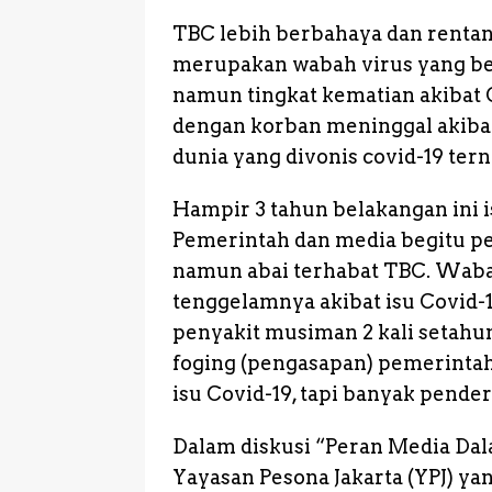
r
TBC lebih berbahaya dan rentan 
merupakan wabah virus yang be
namun tingkat kematian akibat 
dengan korban meninggal akiba
dunia yang divonis covid-19 ter
Hampir 3 tahun belakangan ini i
Pemerintah dan media begitu p
namun abai terhabat TBC. Wabah
tenggelamnya akibat isu Covid-
penyakit musiman 2 kali setahun
foging (pengasapan) pemerinta
isu Covid-19, tapi banyak pender
Dalam diskusi “Peran Media Dal
Yayasan Pesona Jakarta (YPJ) ya