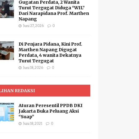
Gugatan Perdata, 2 Wanita
Turut Tergugat Diduga “WIL”
Dari Narapidana Prof. Marthen
Napang
Juni 27, 2026
0
Di Penjara Pidana, Kini Prof.
Marthen Napang Digugat
Perdata, 4 wanita Dekatnya
Turut Tergugat
Juni 18, 2026
0
LIHAN REDAKSI
Aturan Peresentil PPDB DKI
Jakarta Buka Peluang Aksi
“Suap”
Juni 18, 2021
0