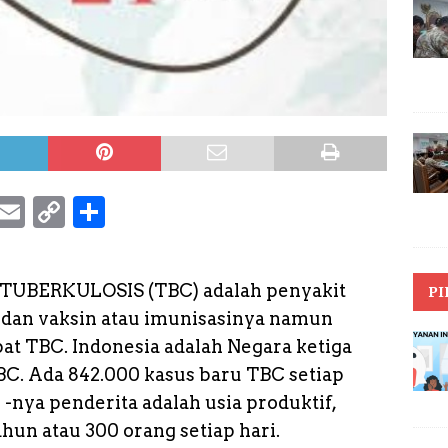
S
E
C
S
k
m
o
h
y
a
p
a
– TUBERKULOSIS (TBC) adalah penyakit
PI
p
il
y
r
 dan vaksin atau imunisasinya namun
e
L
e
at TBC. Indonesia adalah Negara ketiga
i
TBC. Ada 842.000 kasus baru TBC setiap
n
-nya penderita adalah usia produktif,
k
hun atau 300 orang setiap hari.