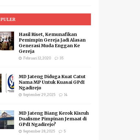
PULER
Hasil Riset, Kemunafikan
Pemimpin Gereja Jadi Alasan
Generasi Muda Enggan Ke
Gereja
Februari 12, 2020
35
MD Jateng Diduga Kuat Catut
Nama MP Untuk Kuasai GPdI
Ngadirejo
September 29, 2025
14
MD Jateng Biang Kerok Kisruh
Dualisme Pimpinan Jemaat di
GPdI Ngadirejo?
September 28, 2025
5