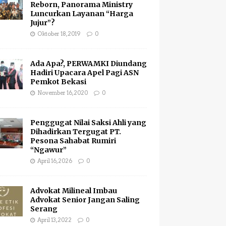
Reborn, Panorama Ministry
Luncurkan Layanan “Harga
Jujur”?
Oktober 18, 2019
0
Ada Apa?, PERWAMKI Diundang
Hadiri Upacara Apel Pagi ASN
Pemkot Bekasi
November 16, 2020
0
Penggugat Nilai Saksi Ahli yang
Dihadirkan Tergugat PT.
Pesona Sahabat Rumiri
“Ngawur”
April 16, 2026
0
Advokat Milineal Imbau
Advokat Senior Jangan Saling
Serang
April 13, 2022
0