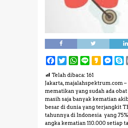
F
T
W
L
K
M
a
w
h
i
a
e
Telah dibaca:
161
c
it
a
n
k
s
Jakarta, majalahspektrum.com 
e
te
ts
e
a
s
mematikan yang sudah ada obat
b
r
A
o
e
masih saja banyak kematian akib
o
p
n
besar di dunia yang terjangkit 
o
p
g
tahunnya di Indonesia yang 75% 
k
e
angka kematian 110.000 setiap ta