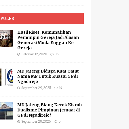
PULER
Hasil Riset, Kemunafikan
Pemimpin Gereja Jadi Alasan
Generasi Muda Enggan Ke
Gereja
Februari 12, 2020
35
MD Jateng Diduga Kuat Catut
Nama MP Untuk Kuasai GPdI
Ngadirejo
September 29, 2025
14
MD Jateng Biang Kerok Kisruh
Dualisme Pimpinan Jemaat di
GPdI Ngadirejo?
September 28, 2025
5