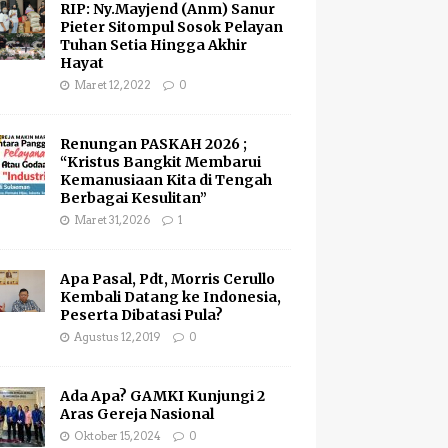
RIP: Ny.Mayjend (Anm) Sanur
Pieter Sitompul Sosok Pelayan
Tuhan Setia Hingga Akhir
Hayat
Maret 12, 2022
0
Renungan PASKAH 2026 ;
“Kristus Bangkit Membarui
Kemanusiaan Kita di Tengah
Berbagai Kesulitan”
Maret 31, 2026
1
Apa Pasal, Pdt, Morris Cerullo
Kembali Datang ke Indonesia,
Peserta Dibatasi Pula?
Agustus 12, 2019
0
Ada Apa? GAMKI Kunjungi 2
Aras Gereja Nasional
Oktober 15, 2024
0