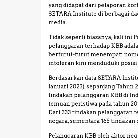
o
p
g
yang didapat dari pelaporan kor
k
e
SETARA Institute di berbagai d
media.
r
Tidak seperti biasanya, kali ini
pelanggaran terhadap KBB adalah
berturut-turut menempati nomor
intoleran kini menduduki posisi
Berdasarkan data SETARA Institu
Januari 2023), sepanjang Tahun 
tindakan pelanggaran KBB di Ind
temuan peristiwa pada tahun 2021
Dari 333 tindakan pelanggaran t
negara, sementara 165 tindakan 
Pelanggaran KBB oleh aktor neg