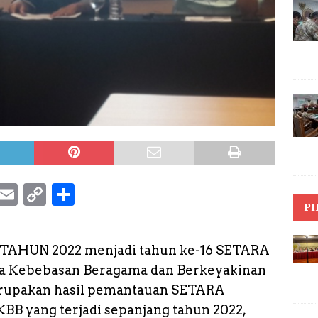
S
E
C
S
PI
k
m
o
h
y
a
p
a
– TAHUN 2022 menjadi tahun ke-16 SETARA
p
il
y
r
data Kebebasan Beragama dan Berkeyakinan
e
L
e
merupakan hasil pemantauan SETARA
i
KBB yang terjadi sepanjang tahun 2022,