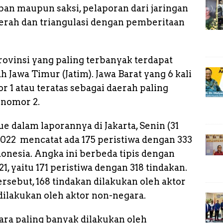
n
ban maupun saksi, pelaporan dari jaringan
k
aerah dan triangulasi dengan pemberitaan
 Provinsi yang paling terbanyak terdapat
 Jawa Timur (Jatim). Jawa Barat yang 6 kali
 1 atau teratas sebagai daerah paling
 nomor 2.
e dalam laporannya di Jakarta, Senin (31
2022 mencatat ada 175 peristiwa dengan 333
onesia. Angka ini berbeda tipis dengan
, yaitu 171 peristiwa dengan 318 tindakan.
ersebut, 168 tindakan dilakukan oleh aktor
dilakukan oleh aktor non-negara.
ara paling banyak dilakukan oleh