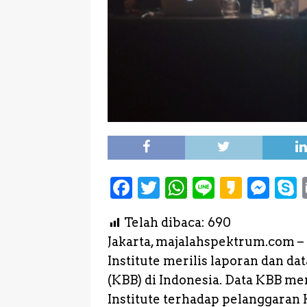
F
T
W
L
K
M
a
w
h
i
a
e
Telah dibaca:
690
c
it
a
n
k
s
Jakarta, majalahspektrum.com 
e
te
ts
e
a
s
Institute merilis laporan dan 
b
r
A
o
e
(KBB) di Indonesia. Data KBB 
o
p
n
Institute terhadap pelanggaran 