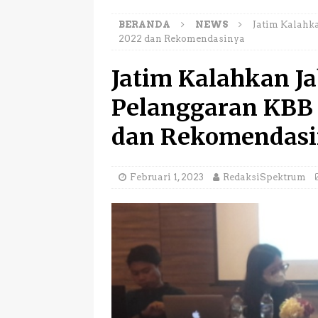
Jajah Rakyat”
NEW
BERANDA
NEWS
Jatim Kalahka
[ Juli 22, 2026 ]
Umat K
2022 dan Rekomendasinya
Merdeka dari Penjajah
Jatim Kalahkan Ja
[ Juni 27, 2026 ]
Gugat
Pelanggaran KBB 
Narapidana Prof. Mar
[ Juni 18, 2026 ]
Di Pe
dan Rekomendasi
wanita Dekatnya Turut
[ Agustus 3, 2026 ]
BO
Februari 1, 2023
RedaksiSpektrum
Duo K-Pop Idol Korea