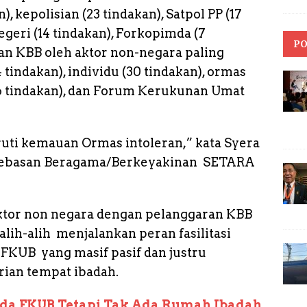
, kepolisian (23 tindakan), Satpol PP (17
negeri (14 tindakan), Forkopimda (7
PO
an KBB oleh aktor non-negara paling
tindakan), individu (30 tindakan), ormas
16 tindakan), dan Forum Kerukunan Umat
uti kemauan Ormas intoleran,” kata Syera
Kebebasan Beragama/Berkeyakinan SETARA
ktor non negara dengan pelanggaran KBB
ih-alih menjalankan peran fasilitasi
FKUB yang masif pasif dan justru
ian tempat ibadah.
 ada FKUB Tetapi Tak Ada Rumah Ibadah