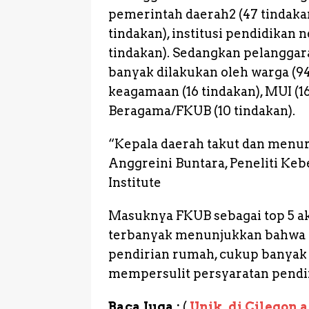
pemerintah daerah2 (47 tindakan)
tindakan), institusi pendidikan 
tindakan). Sedangkan pelanggar
banyak dilakukan oleh warga (94 
keagamaan (16 tindakan), MUI (
Beragama/FKUB (10 tindakan).
“Kepala daerah takut dan menur
Anggreini Buntara, Peneliti 
Institute
Masuknya FKUB sebagai top 5 a
terbanyak menunjukkan bahwa al
pendirian rumah, cukup banyak 
mempersulit persyaratan pendir
Baca Juga :
(
Unik, di Cilegon