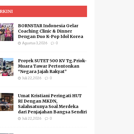
RKINI
BORNSTAR Indonesia Gelar
Coaching Clinic & Dinner
Dengan Duo K-Pop Idol Korea
Agustus 3, 2026
0
Proyek SUTET 500 KV Tg.Priok-
Muara Tawar Pertontonkan
“Negara Jajah Rakyat”
Juli 22, 2026
0
Umat Kristiani Peringati HUT
RI Dengan MKDN,
Salahsatunya Soal Merdeka
dari Penjajahan Bangsa Sendiri
Juli 22, 2026
0