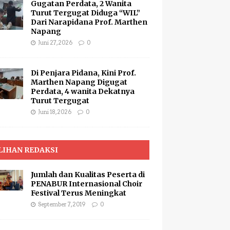
Gugatan Perdata, 2 Wanita
Turut Tergugat Diduga “WIL”
Dari Narapidana Prof. Marthen
Napang
Juni 27, 2026
0
Di Penjara Pidana, Kini Prof.
Marthen Napang Digugat
Perdata, 4 wanita Dekatnya
Turut Tergugat
Juni 18, 2026
0
LIHAN REDAKSI
Jumlah dan Kualitas Peserta di
PENABUR Internasional Choir
Festival Terus Meningkat
September 7, 2019
0