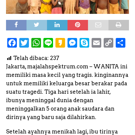
F
T
W
L
K
M
S
E
C
S
a
w
h
i
a
e
k
m
o
h
Telah dibaca:
237
c
it
a
n
k
s
y
a
p
a
Jakarta, majalahspektrum.com – WANITA ini
e
te
ts
e
a
s
p
il
y
r
memiliki masa kecil yang tragis. kinginannya
b
r
A
o
e
e
L
e
untuk memiliki keluarga besar berakar pada
o
p
n
i
suatu tragedi. Tiga hari setelah ia lahir,
o
p
g
n
ibunya meninggal dunia dengan
k
e
k
meninggalkan 5 orang anak saudara dan
dirinya yang baru saja dilahirkan.
r
Setelah ayahnya menikah lagi, ibu tirinya