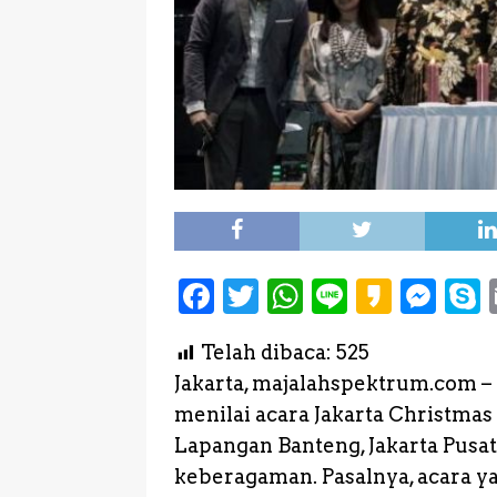
F
T
W
L
K
M
a
w
h
i
a
e
Telah dibaca:
525
c
it
a
n
k
s
Jakarta, majalahspektrum.com 
e
te
ts
e
a
s
menilai acara Jakarta Christmas F
b
r
A
o
e
Lapangan Banteng, Jakarta Pus
o
p
n
keberagaman. Pasalnya, acara ya