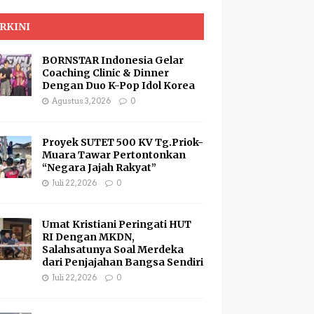
RKINI
BORNSTAR Indonesia Gelar
Coaching Clinic & Dinner
Dengan Duo K-Pop Idol Korea
Agustus 3, 2026
0
Proyek SUTET 500 KV Tg.Priok-
Muara Tawar Pertontonkan
“Negara Jajah Rakyat”
Juli 22, 2026
0
Umat Kristiani Peringati HUT
RI Dengan MKDN,
Salahsatunya Soal Merdeka
dari Penjajahan Bangsa Sendiri
Juli 22, 2026
0