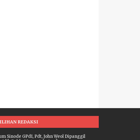
ILIHAN REDAKSI
um Sinode GPdI, Pdt, John Weol Dipanggil