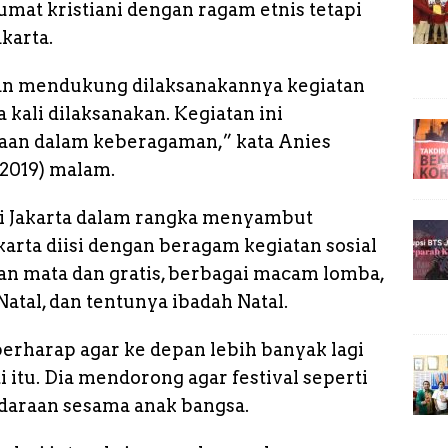
n
umat kristiani dengan ragam etnis tetapi
k
karta.
an mendukung dilaksanakannya kegiatan
a kali dilaksanakan. Kegiatan ini
an dalam keberagaman,” kata Anies
/2019) malam.
 di Jakarta dalam rangka menyambut
akarta diisi dengan beragam kegiatan sosial
an mata dan gratis, berbagai macam lomba,
atal, dan tentunya ibadah Natal.
 berharap agar ke depan lebih banyak lagi
i itu. Dia mendorong agar festival seperti
araan sesama anak bangsa.