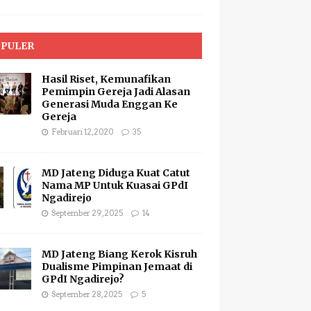
PULER
Hasil Riset, Kemunafikan
Pemimpin Gereja Jadi Alasan
Generasi Muda Enggan Ke
Gereja
Februari 12, 2020
35
MD Jateng Diduga Kuat Catut
Nama MP Untuk Kuasai GPdI
Ngadirejo
September 29, 2025
14
MD Jateng Biang Kerok Kisruh
Dualisme Pimpinan Jemaat di
GPdI Ngadirejo?
September 28, 2025
5