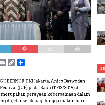
S
E
C
S
k
m
o
h
PI
y
a
p
a
– GUBERNUR DKI Jakarta, Anies Baswedan
p
il
y
r
estival (JCF) pada, Rabu (11/12/2019) di
e
L
e
at merupakan perayaan kebersamaan dalam
i
ng digelar sejak pagi hingga malam hari