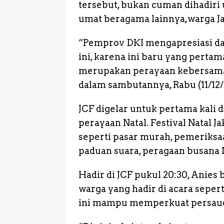
o
p
g
tersebut, bukan cuman dihadiri 
k
e
umat beragama lainnya,warga Ja
r
“Pemprov DKI mengapresiasi d
ini, karena ini baru yang pertam
merupakan perayaan kebersama
dalam sambutannya, Rabu (11/12
JCF digelar untuk pertama kali
perayaan Natal. Festival Natal J
seperti pasar murah, pemeriksa
paduan suara, peragaan busana N
Hadir di JCF pukul 20:30, Anies
warga yang hadir di acara sepert
ini mampu memperkuat persaud