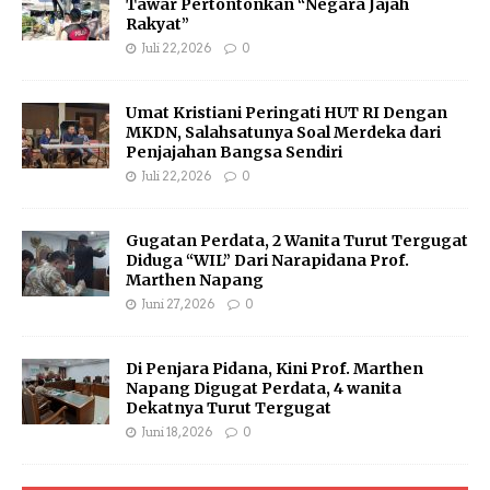
Tawar Pertontonkan “Negara Jajah
Rakyat”
Juli 22, 2026
0
Umat Kristiani Peringati HUT RI Dengan
MKDN, Salahsatunya Soal Merdeka dari
Penjajahan Bangsa Sendiri
Juli 22, 2026
0
Gugatan Perdata, 2 Wanita Turut Tergugat
Diduga “WIL” Dari Narapidana Prof.
Marthen Napang
Juni 27, 2026
0
Di Penjara Pidana, Kini Prof. Marthen
Napang Digugat Perdata, 4 wanita
Dekatnya Turut Tergugat
Juni 18, 2026
0