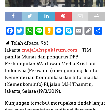
F
T
W
L
K
M
S
E
C
S
a
w
h
i
a
e
k
m
o
h
Telah dibaca:
963
c
it
a
n
k
s
y
a
p
a
Jakarta,
majalahspektrum.com
– TIM
e
te
ts
e
a
s
p
il
y
r
panitia Munas dan pengurus DPP
b
r
A
o
e
e
L
e
Perkumpulan Wartawan Media Kristiani
o
p
n
i
Indonesia (Perwamki) mengunjungi kantor
o
p
g
n
Kementerian Komunikasi dan Informatika
k
e
k
(Kemenkominfo) RI, jalan M.H Thamrin,
Jakarta, Selasa (19/3/2019).
r
Kunjungan tersebut merupakan tindak lanjut
dari surat permintaan audiensi Perwamki