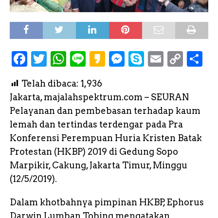
F
T
W
L
K
M
S
E
C
S
a
w
h
i
a
e
k
m
o
h
Telah dibaca:
1,936
c
it
a
n
k
s
y
a
p
a
Jakarta, majalahspektrum.com – SEURAN
e
te
ts
e
a
s
p
il
y
r
Pelayanan dan pembebasan terhadap kaum
b
r
A
o
e
e
L
e
lemah dan tertindas terdengar pada Pra
o
p
n
i
Konferensi Perempuan Huria Kristen Batak
o
p
g
n
Protestan (HKBP) 2019 di Gedung Sopo
k
e
k
Marpikir, Cakung, Jakarta Timur, Minggu
(12/5/2019).
r
Dalam khotbahnya pimpinan HKBP, Ephorus
Darwin Lumban Tobing mengatakan