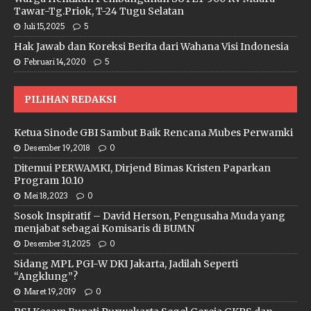
Tawar-Tg.Priok, T-24 Tugu Selatan
Juli 15, 2025
5
Hak Jawab dan Koreksi Berita dari Wahana Visi Indonesia
Februari 14, 2020
5
PILIHAN REDAKSI
Ketua Sinode GBI Sambut Baik Rencana Mubes Perwamki
Desember 19, 2018
0
Ditemui PERWAMKI, Dirjend Bimas Kristen Paparkan
Program 10.10
Mei 18, 2023
0
Sosok Inspiratif – David Herson, Pengusaha Muda yang
menjabat sebagai Komisaris di BUMN
Desember 31, 2025
0
Sidang MPL PGI-W DKI Jakarta, Jadilah Seperti
“Angklung”?
Maret 19, 2019
0