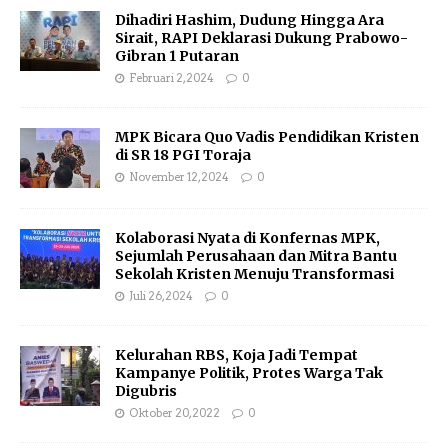
Dihadiri Hashim, Dudung Hingga Ara
Sirait, RAPI Deklarasi Dukung Prabowo-
Gibran 1 Putaran
Februari 2, 2024
0
MPK Bicara Quo Vadis Pendidikan Kristen
di SR 18 PGI Toraja
November 12, 2024
0
Kolaborasi Nyata di Konfernas MPK,
Sejumlah Perusahaan dan Mitra Bantu
Sekolah Kristen Menuju Transformasi
Juli 26, 2024
0
Kelurahan RBS, Koja Jadi Tempat
Kampanye Politik, Protes Warga Tak
Digubris
Oktober 20, 2022
0