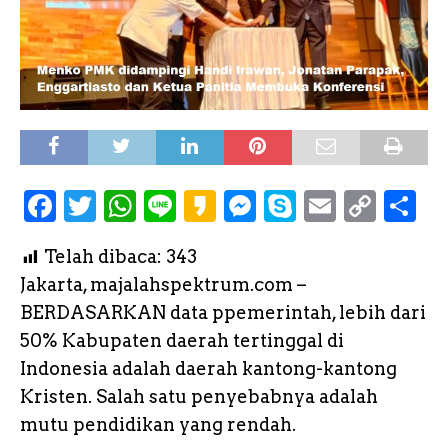
F
T
W
L
K
M
S
E
C
S
a
w
h
i
a
e
k
m
o
h
Telah dibaca:
343
c
it
a
n
k
s
y
a
p
a
Jakarta, majalahspektrum.com –
e
te
ts
e
a
s
p
il
y
r
BERDASARKAN data ppemerintah, lebih dari
b
r
A
o
e
e
L
e
50% Kabupaten daerah tertinggal di
o
p
n
i
Indonesia adalah daerah kantong-kantong
o
p
g
n
Kristen. Salah satu penyebabnya adalah
k
e
k
mutu pendidikan yang rendah.