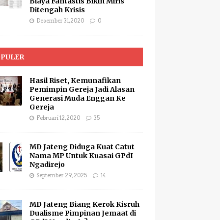
Biaya Fantastis Bikin Miris
Ditengah Krisis
Desember 31, 2020
0
PULER
Hasil Riset, Kemunafikan
Pemimpin Gereja Jadi Alasan
Generasi Muda Enggan Ke
Gereja
Februari 12, 2020
35
MD Jateng Diduga Kuat Catut
Nama MP Untuk Kuasai GPdI
Ngadirejo
September 29, 2025
14
MD Jateng Biang Kerok Kisruh
Dualisme Pimpinan Jemaat di