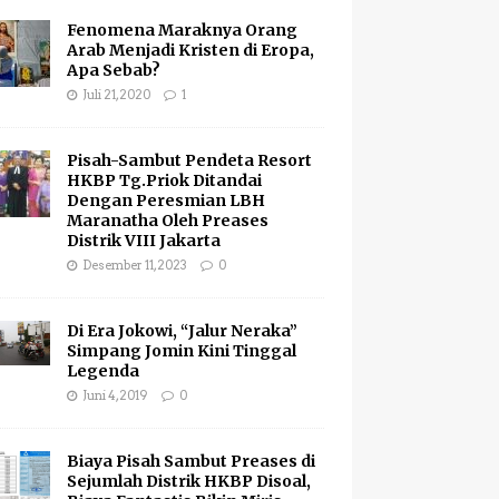
Fenomena Maraknya Orang
Arab Menjadi Kristen di Eropa,
Apa Sebab?
Juli 21, 2020
1
Pisah-Sambut Pendeta Resort
HKBP Tg.Priok Ditandai
Dengan Peresmian LBH
Maranatha Oleh Preases
Distrik VIII Jakarta
Desember 11, 2023
0
Di Era Jokowi, “Jalur Neraka”
Simpang Jomin Kini Tinggal
Legenda
Juni 4, 2019
0
Biaya Pisah Sambut Preases di
Sejumlah Distrik HKBP Disoal,