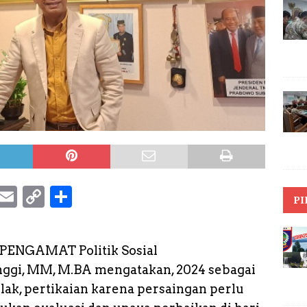
S
E
C
S
PI
k
m
o
h
y
a
p
a
 PENGAMAT Politik Sosial
p
il
y
r
inggi, MM, M.BA mengatakan, 2024 sebagai
e
L
e
lak, pertikaian karena persaingan perlu
i