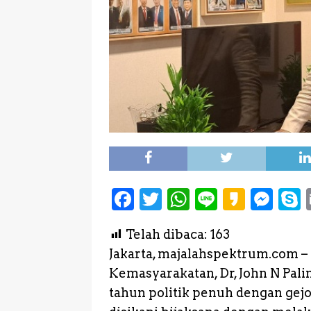
F
T
W
L
K
M
a
w
h
i
a
e
Telah dibaca:
163
c
it
a
n
k
s
Jakarta, majalahspektrum.com –
e
te
ts
e
a
s
Kemasyarakatan, Dr, John N Pal
b
r
A
o
e
tahun politik penuh dengan gejo
o
p
n