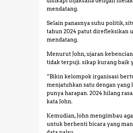
disikapi bijaksana dengan melak
o
p
g
mendatang.
k
e
Selain panasnya suhu politik, s
r
tahun 2024 patut direfleksikan 
mendatang.
Menurut John, ujaran kebencian.
tidak terpuji. sikap kurang baik
“Bikin kelompok irganisasi bert
menjatuhkan satu dengan yang la
punya harapan. 2024 hilang rasa
kata John.
Kemudian, John mengimbau agar
untuk berhenti bicara yang man
data palsu.