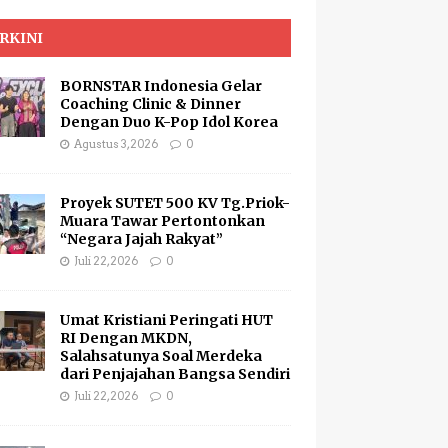
RKINI
BORNSTAR Indonesia Gelar
Coaching Clinic & Dinner
Dengan Duo K-Pop Idol Korea
Agustus 3, 2026
0
Proyek SUTET 500 KV Tg.Priok-
Muara Tawar Pertontonkan
“Negara Jajah Rakyat”
Juli 22, 2026
0
Umat Kristiani Peringati HUT
RI Dengan MKDN,
Salahsatunya Soal Merdeka
dari Penjajahan Bangsa Sendiri
Juli 22, 2026
0