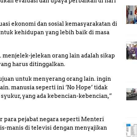
ukan evaluasi dan upaya perbaikan di hari
n
k
ituasi ekonomi dan sosial kemasyarakatan di
untuk kehidupan yang lebih baik di masa
 menjelek-jelekan orang lain adalah sikap
 yang harus ditinggalkan.
ujuan untuk menyerang orang lain. ingin
in. manusia seperti ini ‘No Hope’ tidak
 syukur, yang ada kebencian-kebencian,”
 para pejabat negara seperti Menteri
is-manis di televisi dengan menyajikan