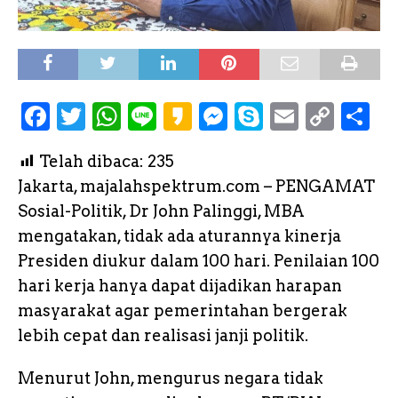
F
T
W
L
K
M
S
E
C
S
a
w
h
i
a
e
k
m
o
h
Telah dibaca:
235
c
it
a
n
k
s
y
a
p
a
Jakarta, majalahspektrum.com – PENGAMAT
e
te
ts
e
a
s
p
il
y
r
Sosial-Politik, Dr John Palinggi, MBA
b
r
A
o
e
e
L
e
mengatakan, tidak ada aturannya kinerja
o
p
n
i
Presiden diukur dalam 100 hari. Penilaian 100
o
p
g
n
hari kerja hanya dapat dijadikan harapan
k
e
k
masyarakat agar pemerintahan bergerak
lebih cepat dan realisasi janji politik.
r
Menurut John, mengurus negara tidak