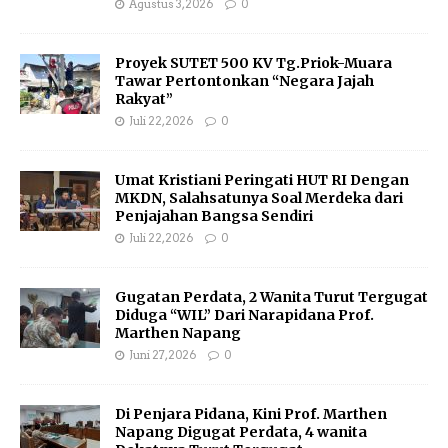
Agustus 3, 2026
0
Proyek SUTET 500 KV Tg.Priok-Muara
Tawar Pertontonkan “Negara Jajah
Rakyat”
Juli 22, 2026
0
Umat Kristiani Peringati HUT RI Dengan
MKDN, Salahsatunya Soal Merdeka dari
Penjajahan Bangsa Sendiri
Juli 22, 2026
0
Gugatan Perdata, 2 Wanita Turut Tergugat
Diduga “WIL” Dari Narapidana Prof.
Marthen Napang
Juni 27, 2026
0
Di Penjara Pidana, Kini Prof. Marthen
Napang Digugat Perdata, 4 wanita