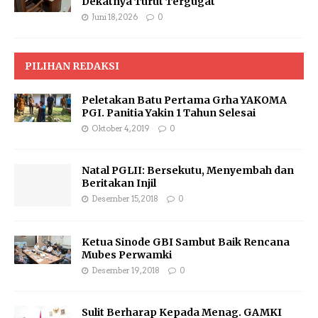
Dekatnya Turut Tergugat
Juni 18, 2026
0
PILIHAN REDAKSI
Peletakan Batu Pertama Grha YAKOMA
PGI. Panitia Yakin 1 Tahun Selesai
Oktober 4, 2019
0
Natal PGLII: Bersekutu, Menyembah dan
Beritakan Injil
Desember 15, 2018
0
Ketua Sinode GBI Sambut Baik Rencana
Mubes Perwamki
Desember 19, 2018
0
Sulit Berharap Kepada Menag. GAMKI