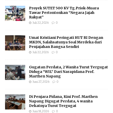
Proyek SUTET 500 KV Tg.Priok-Muara
Tawar Pertontonkan “Negara Jajah
Rakyat”
Juli 22, 2026
0
Umat Kristiani Peringati HUT RI Dengan
MKDN, Salahsatunya Soal Merdeka dari
Penjajahan Bangsa Sendiri
Juli 22, 2026
0
Gugatan Perdata, 2 Wanita Turut Tergugat
Diduga “WIL” Dari Narapidana Prof.
Marthen Napang
Juni 27, 2026
0
Di Penjara Pidana, Kini Prof. Marthen
Napang Digugat Perdata, 4 wanita
Dekatnya Turut Tergugat
Juni 18, 2026
0