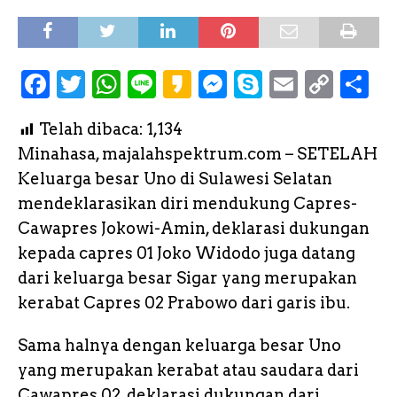
F
T
W
L
K
M
S
E
C
S
a
w
h
i
a
e
k
m
o
h
Telah dibaca:
1,134
c
it
a
n
k
s
y
a
p
a
Minahasa, majalahspektrum.com – SETELAH
e
te
ts
e
a
s
p
il
y
r
Keluarga besar Uno di Sulawesi Selatan
b
r
A
o
e
e
L
e
mendeklarasikan diri mendukung Capres-
o
p
n
i
Cawapres Jokowi-Amin, deklarasi dukungan
o
p
g
n
kepada capres 01 Joko Widodo juga datang
k
e
k
dari keluarga besar Sigar yang merupakan
kerabat Capres 02 Prabowo dari garis ibu.
r
Sama halnya dengan keluarga besar Uno
yang merupakan kerabat atau saudara dari
Cawapres 02, deklarasi dukungan dari