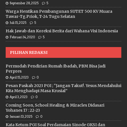
September 28, 2025
5
Warga Hentikan Pembangunan SUTET 500 KV Muara
Tawar-Tg.Priok, T-24 Tugu Selatan
Juli 15, 2025
5
Hak Jawab dan Koreksi Berita dari Wahana Visi Indonesia
Februari 14, 2020
5
PILIHAN REDAKSI
Permudah Pendirian Rumah Ibadah, PBM Bisa Jadi
Perpres
April 15, 2023
0
Pesan Paskah 2023 PGI ; “Jangan Takut!. Yesus Mendahului
Kita Menghadapi Masa Krusial”
April 3, 2023
0
Coming Soon, School Healing & Miracles Didasari
Yohanes 17 : 22-23
Januari 13, 2025
0
Kata Ketum PGI Soal Perdamaian Sinode GKSI dan