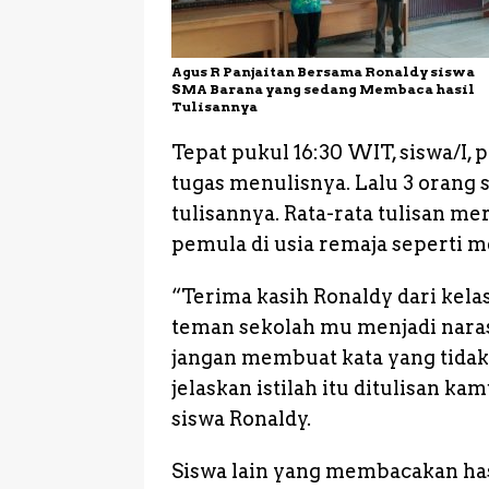
Agus R Panjaitan Bersama Ronaldy siswa
SMA Barana yang sedang Membaca hasil
Tulisannya
Tepat pukul 16:30 WIT, siswa/I, 
tugas menulisnya. Lalu 3 orang 
tulisannya. Rata-rata tulisan m
pemula di usia remaja seperti m
“Terima kasih Ronaldy dari kela
teman sekolah mu menjadi nar
jangan membuat kata yang tidak
jelaskan istilah itu ditulisan ka
siswa Ronaldy.
Siswa lain yang membacakan hasil