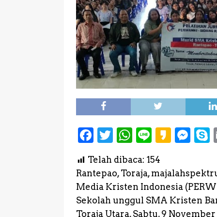
F
T
W
L
K
M
a
w
h
i
a
e
Telah dibaca:
154
c
it
a
n
k
s
Rantepao, Toraja, majalahsp
e
te
ts
e
a
s
Media Kristen Indonesia (PERWA
b
r
A
o
e
Sekolah unggul SMA Kristen Bara
o
p
n
Toraja Utara, Sabtu, 9 November