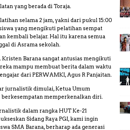
n
atan yang berada di Toraja.
k
ihan selama 2 jam, yakni dari pukul 15:00
a siswa yang mengikuti pelatihan sempat
n kembali belajar. Hal itu karena semua
ggal di Asrama sekolah.
 Kristen Barana sangat antusias mengikuti
 mereka mampu membuat berita dalam waktu
Pengajar dari PERWAMKI, Agus R Panjaitan.
r jurnalistik dimulai, Ketua Umum
 berkesempatan memperkenalkan diri.
nalistik dalam rangka HUT Ke-21
kseskan Sidang Raya PGI, kami ingin
siswa SMA Barana, berharap ada generasi