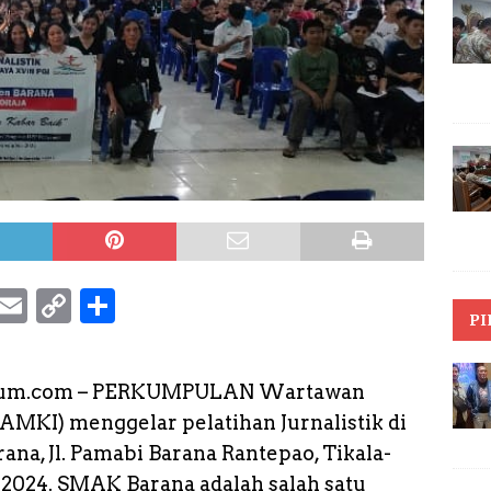
S
E
C
S
PI
k
m
o
h
y
a
p
a
ektrum.com – PERKUMPULAN Wartawan
p
il
y
r
MKI) menggelar pelatihan Jurnalistik di
e
L
e
na, Jl. Pamabi Barana Rantepao, Tikala-
i
 2024. SMAK Barana adalah salah satu