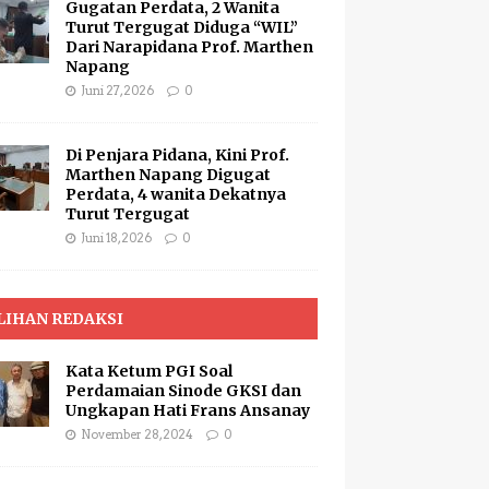
Gugatan Perdata, 2 Wanita
Turut Tergugat Diduga “WIL”
Dari Narapidana Prof. Marthen
Napang
Juni 27, 2026
0
Di Penjara Pidana, Kini Prof.
Marthen Napang Digugat
Perdata, 4 wanita Dekatnya
Turut Tergugat
Juni 18, 2026
0
LIHAN REDAKSI
Kata Ketum PGI Soal
Perdamaian Sinode GKSI dan
Ungkapan Hati Frans Ansanay
November 28, 2024
0