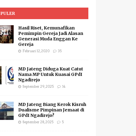
PULER
Hasil Riset, Kemunafikan
Pemimpin Gereja Jadi Alasan
Generasi Muda Enggan Ke
Gereja
Februari 12, 2020
35
MD Jateng Diduga Kuat Catut
Nama MP Untuk Kuasai GPdI
Ngadirejo
September 29, 2025
14
MD Jateng Biang Kerok Kisruh
Dualisme Pimpinan Jemaat di
GPdI Ngadirejo?
September 28, 2025
5