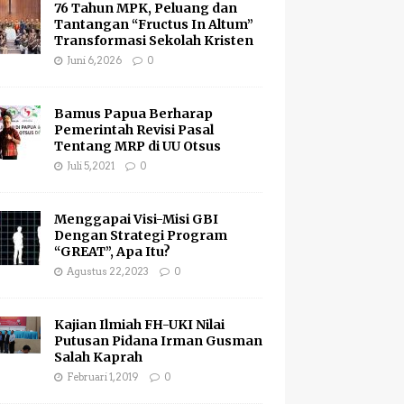
76 Tahun MPK, Peluang dan
Tantangan “Fructus In Altum”
Transformasi Sekolah Kristen
Juni 6, 2026
0
Bamus Papua Berharap
Pemerintah Revisi Pasal
Tentang MRP di UU Otsus
Juli 5, 2021
0
Menggapai Visi-Misi GBI
Dengan Strategi Program
“GREAT”, Apa Itu?
Agustus 22, 2023
0
Kajian Ilmiah FH-UKI Nilai
Putusan Pidana Irman Gusman
Salah Kaprah
Februari 1, 2019
0