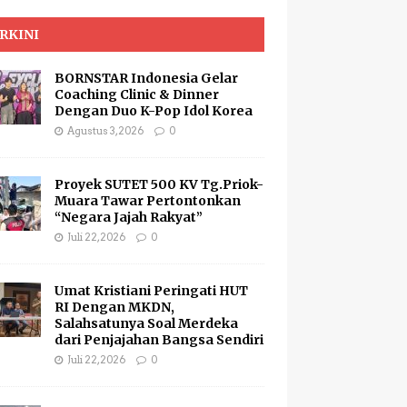
RKINI
BORNSTAR Indonesia Gelar
Coaching Clinic & Dinner
Dengan Duo K-Pop Idol Korea
Agustus 3, 2026
0
Proyek SUTET 500 KV Tg.Priok-
Muara Tawar Pertontonkan
“Negara Jajah Rakyat”
Juli 22, 2026
0
Umat Kristiani Peringati HUT
RI Dengan MKDN,
Salahsatunya Soal Merdeka
dari Penjajahan Bangsa Sendiri
Juli 22, 2026
0