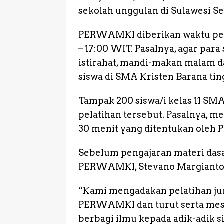
o
p
g
sekolah unggulan di Sulawesi Sel
k
e
PERWAMKI diberikan waktu pelat
r
– 17:00 WIT. Pasalnya, agar par
istirahat, mandi-makan malam da
siswa di SMA Kristen Barana tin
Tampak 200 siswa/i kelas 11 SMA
pelatihan tersebut. Pasalnya,
30 menit yang ditentukan oleh 
Sebelum pengajaran materi dasa
PERWAMKI, Stevano Margianto
“Kami mengadakan pelatihan jur
PERWAMKI dan turut serta mesu
berbagi ilmu kepada adik-adik 