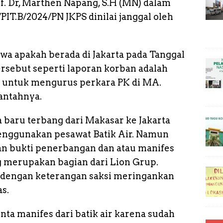
f. Dr, Marthen Napang, S.H (MN) dalam
i
PIT.B/2024/PN JKPS dinilai janggal oleh
n
k
wa apakah berada di Jakarta pada Tanggal
tersebut seperti laporan korban adalah
 untuk mengurus perkara PK di MA.
antahnya.
 baru terbang dari Makasar ke Jakarta
 menggunakan pesawat Batik Air. Namun
an bukti penerbangan dan atau manifes
g merupakan bagian dari Lion Grup.
dengan keterangan saksi meringankan
s.
ta manifes dari batik air karena sudah