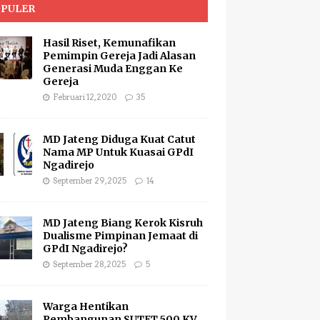
PULER
Hasil Riset, Kemunafikan
Pemimpin Gereja Jadi Alasan
Generasi Muda Enggan Ke
Gereja
Februari 12, 2020
35
MD Jateng Diduga Kuat Catut
Nama MP Untuk Kuasai GPdI
Ngadirejo
September 29, 2025
14
MD Jateng Biang Kerok Kisruh
Dualisme Pimpinan Jemaat di
GPdI Ngadirejo?
September 28, 2025
5
Warga Hentikan
Pembangunan SUTET 500 KV