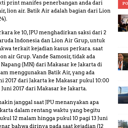
ti print manifes penerbangan anda dari
PO
, lion air. Batik Air adalah bagian dari Lion
4).
kara ke 10, JPU menghadirkan saksi dari 2
uda Indonesia dan Lion Air Grup, untuk
a terkait kejadian kasus perkara. saat
ion air Grup. Vande Samosir, tidak ada
apang (MN) dari Makasar ke Jakarta di
alam menggunakan Batik Air, yang ada
i 2017 dari Jakarta ke Makasar pukul 10:00
Juni 2017 dari Makasar ke Jakarta.
akin janggal saat JPU menanyakan apa
akarta dalam rentang waktu yang begitu
 pukul 12 malam hingga pukul 10 pagi 13 Juni
nar bahwa dirinya pada saat kejadian (12