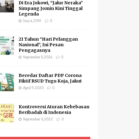
Di Era Jokowi, “Jalur Neraka”
Simpang Jomin Kini Tinggal
Legenda
Juni 4, 2019
0
21 Tahun “Hari Pelanggan
Nasional”, Ini Pesan
Pengagasnya
September 5, 2024
0
Beredar Daftar PDP Corona
Fiktif RSUD Tugu Koja, Jakut
April 9, 2020
0
Kontroversi Aturan Kebebasan
Beribadah di Indonesia
September 6, 2022
0