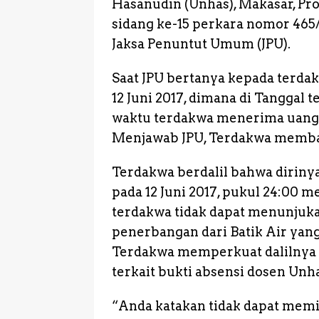
Hasanudin (Unhas), Makasar, Pro
o
p
n
sidang ke-15 perkara nomor 465/
o
p
g
Jaksa Penuntut Umum (JPU).
k
e
Saat JPU bertanya kepada terdak
r
12 Juni 2017, dimana di Tanggal 
waktu terdakwa menerima uang
Menjawab JPU, Terdakwa memb
Terdakwa berdalil bahwa dirinya
pada 12 Juni 2017, pukul 24:00
terdakwa tidak dapat menunjuk
penerbangan dari Batik Air yan
Terdakwa memperkuat dalilnya 
terkait bukti absensi dosen Unha
“Anda katakan tidak dapat memin