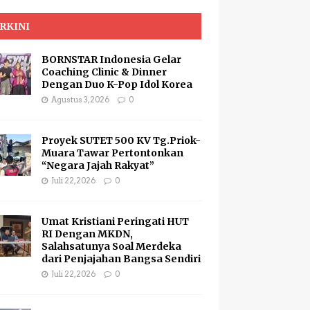
RKINI
BORNSTAR Indonesia Gelar
Coaching Clinic & Dinner
Dengan Duo K-Pop Idol Korea
Agustus 3, 2026
0
Proyek SUTET 500 KV Tg.Priok-
Muara Tawar Pertontonkan
“Negara Jajah Rakyat”
Juli 22, 2026
0
Umat Kristiani Peringati HUT
RI Dengan MKDN,
Salahsatunya Soal Merdeka
dari Penjajahan Bangsa Sendiri
Juli 22, 2026
0