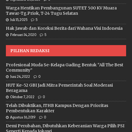
Warga Hentikan Pembangunan SUTET 500 KV Muara
Tawar-Tg.Priok, T-24 Tugu Selatan
Juli 15, 2025
5
Hak Jawab dan Koreksi Berita dari Wahana Visi Indonesia
Februari 14, 2020
5
PILIHAN REDAKSI
Profesional Muda Se-Kelapa Gading Bentuk “All The Best
Community”
Juni 24, 2022
0
HUT Ke-52 GBI Jadi Mitra Pemerintah Soal Moderasi
Beragama
Oktober 7, 2022
0
Telah Dibuktikan, ITHB Kampus Dengan Prioritas
Pembentukan Karakter
Agustus 16, 2019
0
Demi Perubahan, Dibutuhkan Keberanian Warga Pilih PSI
Seperti Kepada Jokowi