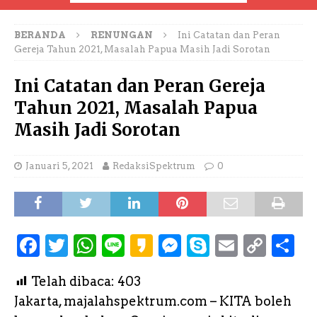
BERANDA
RENUNGAN
Ini Catatan dan Peran
Gereja Tahun 2021, Masalah Papua Masih Jadi Sorotan
Ini Catatan dan Peran Gereja
Tahun 2021, Masalah Papua
Masih Jadi Sorotan
Januari 5, 2021
RedaksiSpektrum
0
F
T
W
L
K
M
S
E
C
S
a
w
h
i
a
e
k
m
o
h
Telah dibaca:
403
c
it
a
n
k
s
y
a
p
a
Jakarta, majalahspektrum.com – KITA boleh
e
te
ts
e
a
s
p
il
y
r