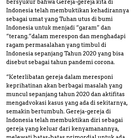
bersyukur bahwa Gereja-gereja kita di
b
r
A
o
e
e
L
e
Indonesia telah membuktikan kehadirannya
o
p
n
i
sebagai umat yang Tuhan utus di bumi
o
p
g
n
Indonesia untuk menjadi “garam” dan
k
e
k
“terang.”dalam merespon dan menghadapi
ragam permasalahan yang timbul di
r
Indonesia sepanjang Tahun 2020 yang bisa
disebut sebagai tahun pandemi corona.
“Keterlibatan gereja dalam meresponi
keprihatinan akan berbagai masalah yang
muncul sepanjang tahun 2020 dan aktifitas
mengadvokasi kasus yang ada di sekitarnya,
semakin bertumbuh. Gereja-gereja di
Indonesia telah membuktikan diri sebagai
gereja yang keluar dari kenyamanannya,
melewati batas-batas primordial untuk ada