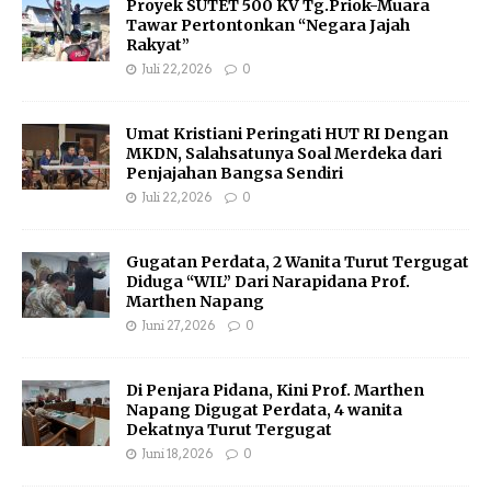
Proyek SUTET 500 KV Tg.Priok-Muara
Tawar Pertontonkan “Negara Jajah
Rakyat”
Juli 22, 2026
0
Umat Kristiani Peringati HUT RI Dengan
MKDN, Salahsatunya Soal Merdeka dari
Penjajahan Bangsa Sendiri
Juli 22, 2026
0
Gugatan Perdata, 2 Wanita Turut Tergugat
Diduga “WIL” Dari Narapidana Prof.
Marthen Napang
Juni 27, 2026
0
Di Penjara Pidana, Kini Prof. Marthen
Napang Digugat Perdata, 4 wanita
Dekatnya Turut Tergugat
Juni 18, 2026
0