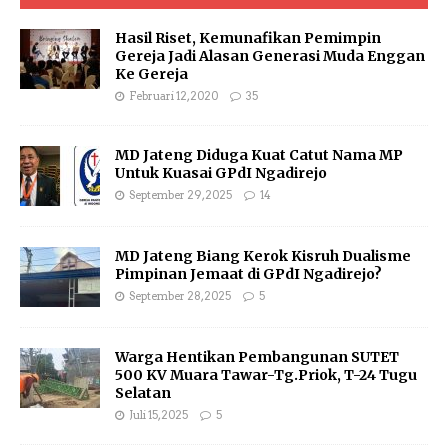
Hasil Riset, Kemunafikan Pemimpin
Gereja Jadi Alasan Generasi Muda Enggan
Ke Gereja
Februari 12, 2020
35
MD Jateng Diduga Kuat Catut Nama MP
Untuk Kuasai GPdI Ngadirejo
September 29, 2025
14
MD Jateng Biang Kerok Kisruh Dualisme
Pimpinan Jemaat di GPdI Ngadirejo?
September 28, 2025
5
Warga Hentikan Pembangunan SUTET
500 KV Muara Tawar-Tg.Priok, T-24 Tugu
Selatan
Juli 15, 2025
5