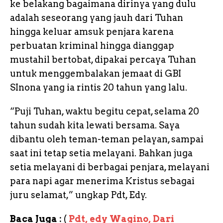
ke belakang bagaimana dirinya yang dulu
adalah seseorang yang jauh dari Tuhan
hingga keluar amsuk penjara karena
perbuatan kriminal hingga dianggap
mustahil bertobat, dipakai percaya Tuhan
untuk menggembalakan jemaat di GBI
SInona yang ia rintis 20 tahun yang lalu.
“Puji Tuhan, waktu begitu cepat, selama 20
tahun sudah kita lewati bersama. Saya
dibantu oleh teman-teman pelayan, sampai
saat ini tetap setia melayani. Bahkan juga
setia melayani di berbagai penjara, melayani
para napi agar menerima Kristus sebagai
juru selamat,” ungkap Pdt, Edy.
Baca Juga :
(
Pdt, edy Wagino, Dari